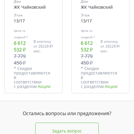
Дом
Дом
ЖК Чайковский
ЖК Чайковский
Этаж
Этаж
13/17
13/17
Цена со
Цена со
скидкой *
скидкой *
В ипотеку
В ипотеку
6 612
6 612
от
28228 ₽/
от
28228 ₽/
532 ₽
532 ₽
мес.
мес.
7 779
7 779
450 ₽
450 ₽
* Скидки
* Скидки
предоставляются
предоставляются
в
в
соответствии
соответствии
с разделом
Акции
с разделом
Акции
Остались вопросы или предложения?
Задать вопрос