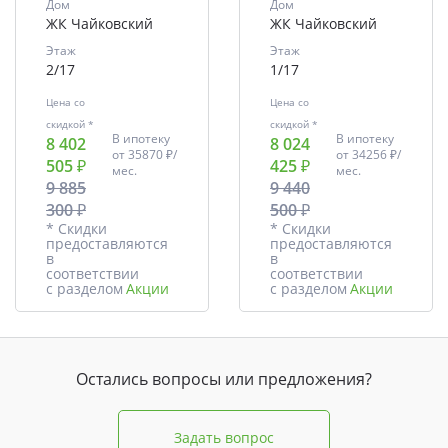
Дом
Дом
ЖК Чайковский
ЖК Чайковский
Этаж
Этаж
2/17
1/17
Цена со
Цена со
скидкой *
скидкой *
В ипотеку
В ипотеку
8 402
8 024
от
35870 ₽/
от
34256 ₽/
505 ₽
425 ₽
мес.
мес.
9 885
9 440
300 ₽
500 ₽
* Скидки
* Скидки
предоставляются
предоставляются
в
в
соответствии
соответствии
с разделом
Акции
с разделом
Акции
Остались вопросы или предложения?
Задать вопрос