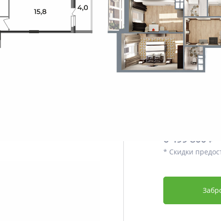
Этаж
Срок сдачи
Отделка
Дополнительно
Цена со скидко
5 524 830
6 499 800 ₽
* Скидки предос
Забр