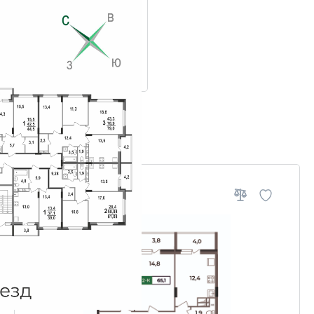
ровки