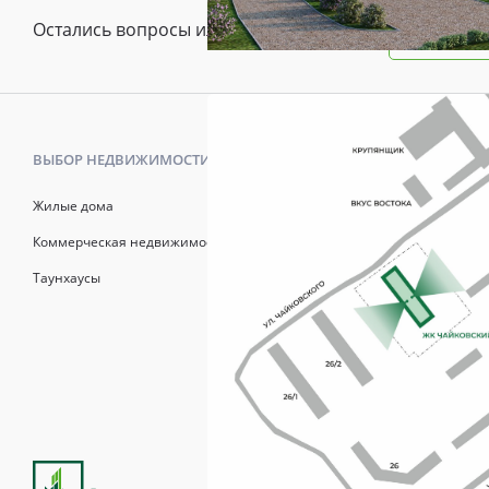
Остались вопросы или предложения?
Зада
ВЫБОР НЕДВИЖИМОСТИ
КАК КУПИТ
Жилые дома
Калькулято
Коммерческая недвижимость
Онлайн-зап
Таунхаусы
Рассрочка
Матерински
Трейд-Ин
Продажи осуществля