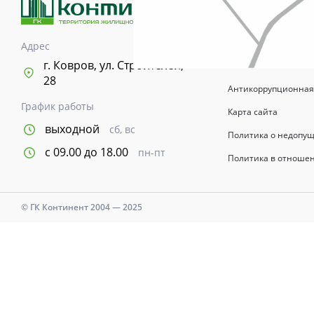
возводимых зданий 
информационный хар
указывается в догов
Адрес
Время и дни работы с
г. Ковров, ул. Строителей,
28
Антикоррупционная
График работы
Карта сайта
выходной
сб, вс
Политика о недопу
с 09.00 до 18.00
пн-пт
Политика в отноше
© ГК Континент 2004 — 2025