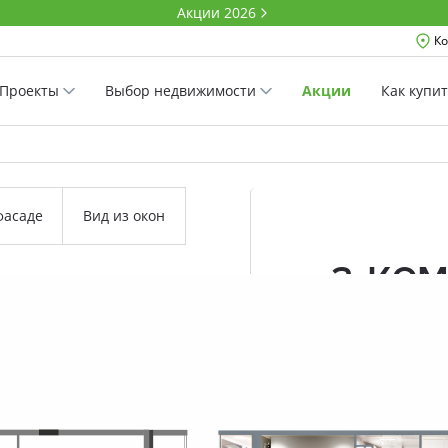
Акции 2026
Ко
Проекты
Выбор недвижимости
Акции
Как купи
фасаде
Вид из окон
2-ко
69.0 м²
Комнатность
Проект
Дом