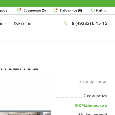
Поиск
вров
Сравнение
(0)
Избранное
(0)
Найти
8 (49232) 6-15-15
ть
Контакты
План
Комнатнос
×
мнатная
Квартира №146
2-комнатная
* Скидки предоставляются в соот
ЖК Чайковский
ЖК Чайковский