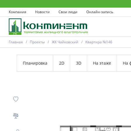
Компания
Новости
Свои люди
Онлайн-запись
Главная
Проекты
ЖК Чайковский
Квартира №146
Планировка
2D
3D
На этаже
На 
Ковров
Проекты
Акции
Новости