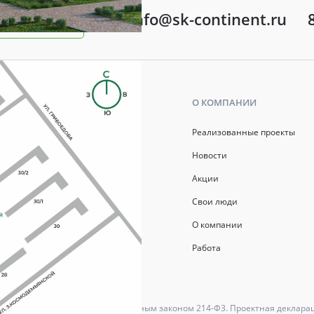
info@sk-continent.ru
ть вопрос
Ь
О КОМПАНИИ
р ипотеки
Реализованные проекты
ись
Новости
Акции
й капитал
Свои люди
О компании
Работа
ются в соответствии с Федеральным законом 214-Ф3. Проектная деклара