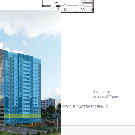
2-комнатная
65.1 м²
Проект
ЖК Чайковский
Дом
ЖК Чайковский
Этаж
13/17
Цена со скидкой *
В ипотеку
6 612 532 ₽
от
28228 ₽/мес.
7 779 450 ₽
* Скидки предоставляются в соответствии с
разделом
Акции