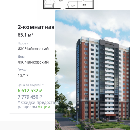
2-комнатная
65.1 м²
Проект
ЖК Чайковский
Дом
ЖК Чайковский
Этаж
13/17
Цена со скидкой *
В ипотеку
6 612 532 ₽
от
28228 ₽/мес.
7 779 450 ₽
* Скидки предоставляются в соответствии с
разделом
Акции