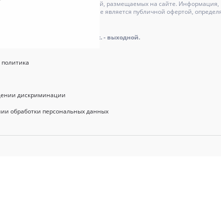
может отличаться от изображений, размещаемых на сайте. Информация, и
актер и ни при каких условиях не является публичной офертой, определ
оре.
айта: пн.-пт.: 9.00 - 18.00, сб., вс. - выходной.
 политика
щении дискриминации
нии обработки персональных данных