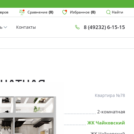
Поиск
вров
Сравнение
(0)
Избранное
(0)
Найти
8 (49232) 6-15-15
ть
Контакты
План
Комнатнос
×
мнатная
Квартира №78
2-комнатная
* Скидки предоставляются в соот
ЖК Чайковский
ЖК Чайковский