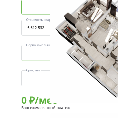
Базовая ипотека
Стоимость квартиры, ₽
Первоначальный взнос, ₽
Срок, лет
0
₽/мес
Ваш ежемесячный платеж