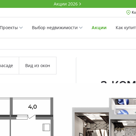
Акции 2026
Ко
Проекты
Выбор недвижимости
Акции
Как купи
фасаде
Вид из окон
2-ко
65.1 м²
Комнатность
Проект
Дом