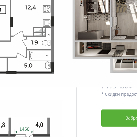
Этаж
Срок сдачи
Отделка
Дополнительно
Цена со скидко
6 612 532
7 779 450 ₽
* Скидки предос
Забр