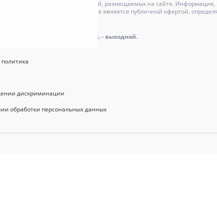
может отличаться от изображений, размещаемых на сайте. Информация, и
актер и ни при каких условиях не является публичной офертой, определ
оре.
айта: пн.-пт.: 9.00 - 18.00, сб., вс. - выходной.
 политика
щении дискриминации
нии обработки персональных данных