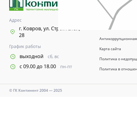
возводимых зданий 
информационный хар
указывается в догов
Адрес
Время и дни работы с
г. Ковров, ул. Строителей,
28
Антикоррупционная
График работы
Карта сайта
выходной
сб, вс
Политика о недопу
с 09.00 до 18.00
пн-пт
Политика в отноше
© ГК Континент 2004 — 2025