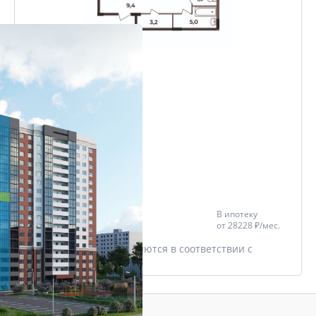
2-комнатная
65.1 м²
Проект
ЖК Чайковский
Дом
ЖК Чайковский
Этаж
13/17
Цена со скидкой *
В ипотеку
6 612 532 ₽
от
28228 ₽/мес.
7 779 450 ₽
* Скидки предоставляются в соответствии с
разделом
Акции