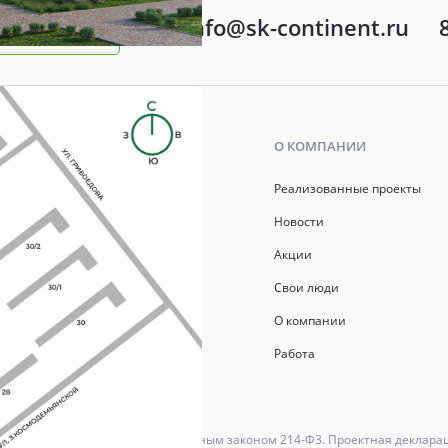
info@sk-continent.ru
ть вопрос
Ь
О КОМПАНИИ
р ипотеки
Реализованные проекты
ись
Новости
Акции
й капитал
Свои люди
О компании
Работа
ются в соответствии с Федеральным законом 214-Ф3. Проектная деклара