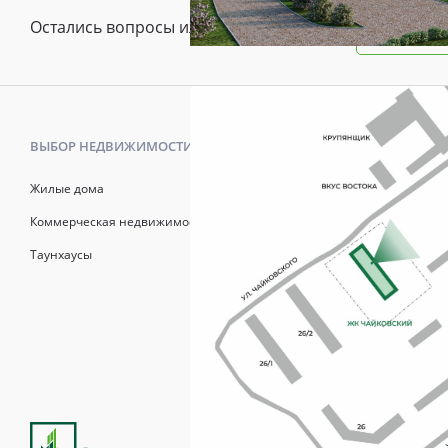
Остались вопросы или предложения?
Зада
ВЫБОР НЕДВИЖИМОСТИ
КАК КУПИТ
Жилые дома
Калькулято
Коммерческая недвижимость
Онлайн-зап
Таунхаусы
Рассрочка
Матерински
Трейд-Ин
Продажи осуществля