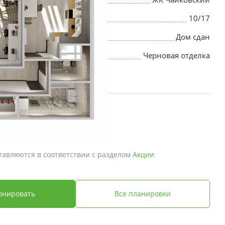
10/17
Дом сдан
Черновая отделка
й *
 ₽
тавляются в соответствии с разделом
Акции
онировать
Все планировки