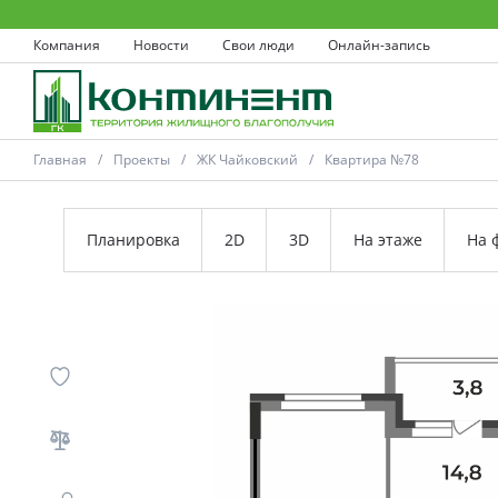
Компания
Новости
Свои люди
Онлайн-запись
Главная
Проекты
ЖК Чайковский
Квартира №78
Планировка
2D
3D
На этаже
На 
Ковров
Проекты
Акции
Новости