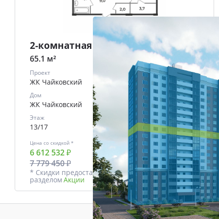
2-комнатная
65.1 м²
Проект
ЖК Чайковский
Дом
ЖК Чайковский
Этаж
13/17
Цена со скидкой *
В ипотеку
6 612 532 ₽
от
28228 ₽/мес.
7 779 450 ₽
* Скидки предоставляются в соответствии с
разделом
Акции