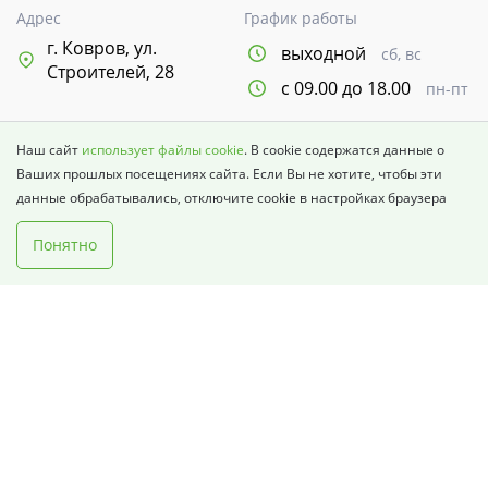
Адрес
График работы
г. Ковров, ул.
выходной
сб, вс
Строителей, 28
с 09.00 до 18.00
пн-пт
Выбор недвижимости
Наш сайт
использует файлы cookie
. В cookie содержатся данные о
Ваших прошлых посещениях сайта. Если Вы не хотите, чтобы эти
Как купить
данные обрабатывались, отключите cookie в настройках браузера
О Компании
Понятно
Продажи осуществляются в соответствии с Федеральным законом
214-Ф3. Проектная декларация опубликована на сайте:
наш.дом.рф.
Фактический внешний вид возводимых зданий может отличаться от
изображений, размещаемых на сайте. Информация, изложенная на
сайте, в том числе цены, носит исключительно информационный
характер и ни при каких условиях не является публичной офертой,
определяемой положениями статьи 437 ГК РФ. Окончательная цена
указывается в договоре.
Антикоррупционная политика
Карта сайта