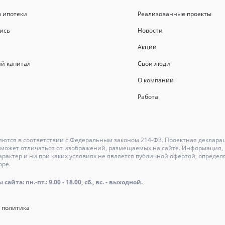
р ипотеки
Реализованные проекты
ись
Новости
Акции
й капитал
Свои люди
О компании
Работа
ются в соответствии с Федеральным законом 214-Ф3. Проектная деклара
может отличаться от изображений, размещаемых на сайте. Информация, и
актер и ни при каких условиях не является публичной офертой, определ
оре.
айта: пн.-пт.: 9.00 - 18.00, сб., вс. - выходной.
 политика