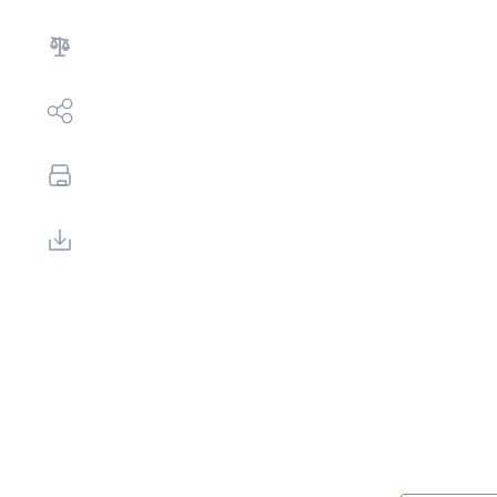
Выбор недвижимости
Свои Люди
Офис продаж
Работа
О компании
Онлайн-запись