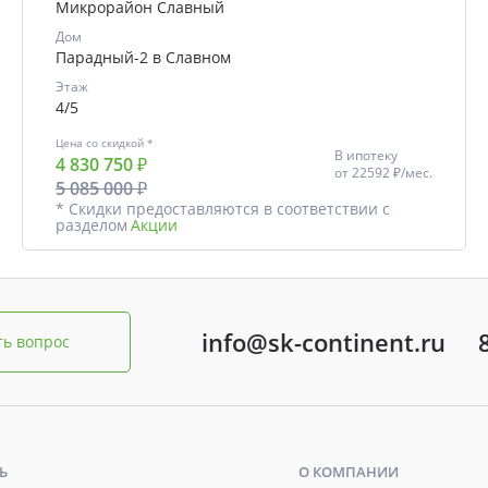
Микрорайон Славный
Дом
Парадный-2 в Славном
Этаж
4/5
Цена со скидкой *
В ипотеку
4 830 750 ₽
от
22592 ₽/мес.
5 085 000 ₽
* Скидки предоставляются в соответствии с
разделом
Акции
info@sk-continent.ru
ть вопрос
Ь
О КОМПАНИИ