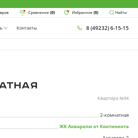
Поиск
вров
Сравнение
(0)
Избранное
(0)
Найти
8 (49232) 6-15-15
ть
Контакты
План
Комнатнос
×
атная
Квартира №94
2-комнатная
* Скидки предоставляются в соот
ЖК Акварели от Континента
Акварели-2