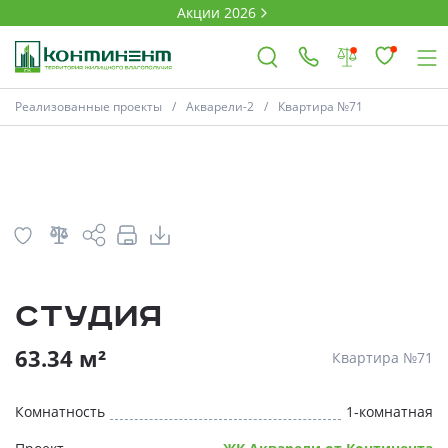
Акции 2026
План
Комнатность
Реализованные проекты
Акварели-2
Квартира №71
×
Ковров
Проекты
Студия
Акции
* Скидки предоставляются в соответств
63.34 м²
Квартира №71
Новости
Комнатность
1-комнатная
Выбор недвижимости