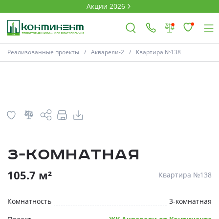
Акции 2026
План
Комнатность
Реализованные проекты
Акварели-2
Квартира №138
×
Ковров
Проекты
3-комнатная
Акции
* Скидки предоставляются в соответств
105.7 м²
Квартира №138
Новости
Комнатность
3-комнатная
Выбор недвижимости