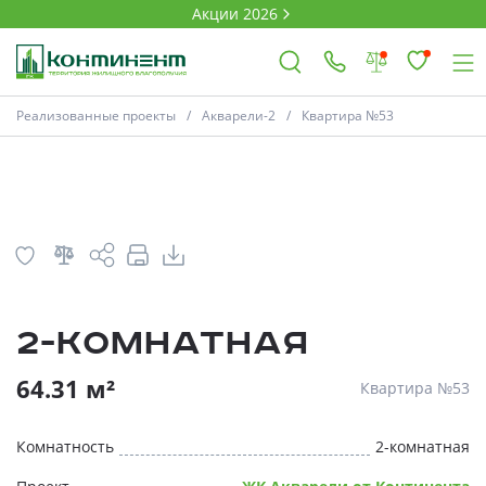
Акции 2026
План
Комнатность
Реализованные проекты
Акварели-2
Квартира №53
×
Ковров
Проекты
2-комнатная
Акции
* Скидки предоставляются в соответств
64.31 м²
Квартира №53
Новости
Комнатность
2-комнатная
Выбор недвижимости