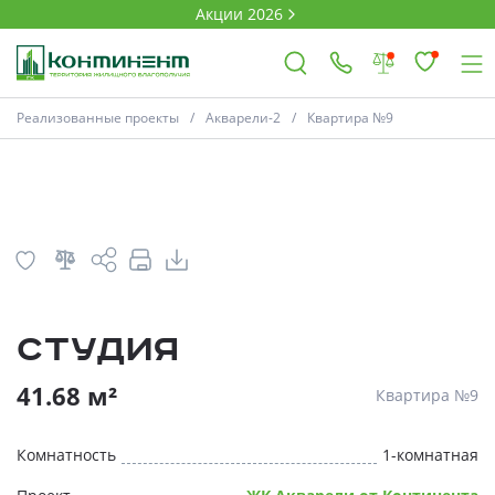
Акции 2026
План
Комнатность
Реализованные проекты
Акварели-2
Квартира №9
×
Ковров
Проекты
Студия
Акции
* Скидки предоставляются в соответств
41.68 м²
Квартира №9
Новости
Комнатность
1-комнатная
Выбор недвижимости