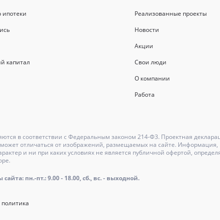
р ипотеки
Реализованные проекты
ись
Новости
Акции
й капитал
Свои люди
О компании
Работа
ются в соответствии с Федеральным законом 214-Ф3. Проектная деклара
может отличаться от изображений, размещаемых на сайте. Информация, и
актер и ни при каких условиях не является публичной офертой, определ
оре.
айта: пн.-пт.: 9.00 - 18.00, сб., вс. - выходной.
 политика