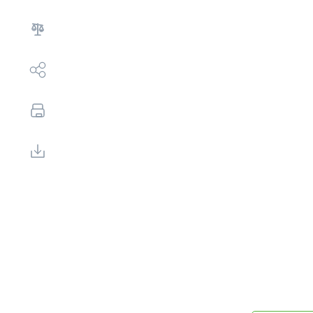
Выбор недвижимости
Свои Люди
Офис продаж
Работа
О компании
Онлайн-запись