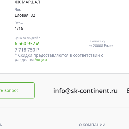
ЖК МАРШАЛ
Дом
Еловая, 82
Этаж
1/16
Цена со скидкой *
В ипотеку
6 560 937 ₽
от
28008 ₽/мес.
7 718 750 ₽
* Скидки предоставляются в соответствии с
разделом
Акции
info@sk-continent.ru
ть вопрос
Ь
О КОМПАНИИ