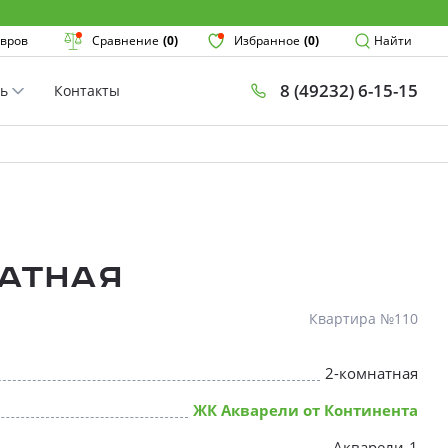
Поиск
вров
Сравнение
(0)
Избранное
(0)
Найти
8 (49232) 6-15-15
ть
Контакты
План
Комнатнос
×
атная
Квартира №110
2-комнатная
* Скидки предоставляются в соот
ЖК Акварели от Континента
Акварели-1