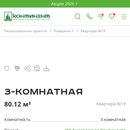
Акции 2026
План
Комнатность
Реализованные проекты
Акварели-1
Квартира №19
×
Ковров
Проекты
3-комнатная
Акции
* Скидки предоставляются в соответств
80.12 м²
Квартира №19
Новости
Комнатность
3-комнатная
Выбор недвижимости