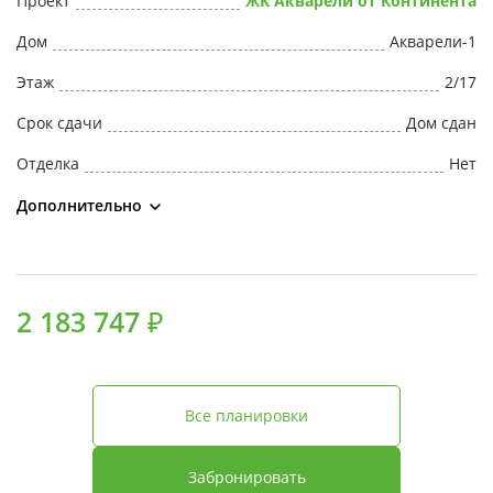
Проект
ЖК Акварели от Континента
Свои Люди
Дом
Акварели-1
Офис продаж
Этаж
2/17
Срок сдачи
Дом сдан
Работа
Отделка
Нет
О компании
Дополнительно
Онлайн-запись
2 183 747 ₽
Все планировки
Забронировать