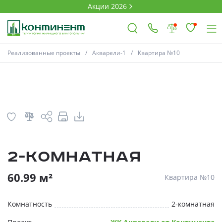
Акции 2026
План
Комнатность
Реализованные проекты
Акварели-1
Квартира №10
×
Ковров
Проекты
2-комнатная
Акции
* Скидки предоставляются в соответств
60.99 м²
Квартира №10
Новости
Комнатность
2-комнатная
Выбор недвижимости