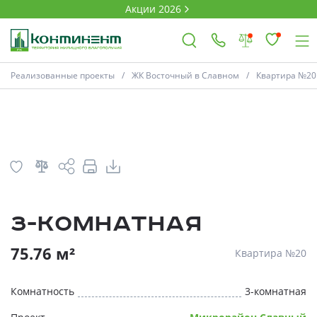
Акции 2026
План
Комнатность
Реализованные проекты
ЖК Восточный в Славном
Квартира №20
×
Ковров
Проекты
3-комнатная
Акции
* Скидки предоставляются в соответств
75.76 м²
Квартира №20
Новости
Комнатность
3-комнатная
Выбор недвижимости