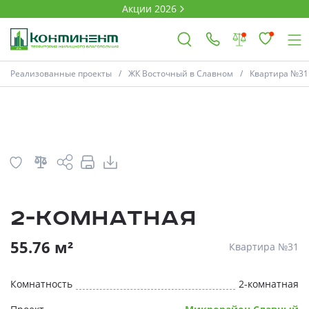
Акции 2026
План
Комнатность
Реализованные проекты
ЖК Восточный в Славном
Квартира №31
×
Ковров
Проекты
2-комнатная
Акции
* Скидки предоставляются в соответств
55.76 м²
Квартира №31
Новости
Комнатность
2-комнатная
Выбор недвижимости