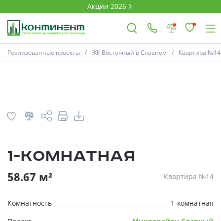
Акции 2026
План
Комнатность
Реализованные проекты
ЖК Восточный в Славном
Квартира №14
×
Ковров
Проекты
1-комнатная
Акции
* Скидки предоставляются в соответств
58.67 м²
Квартира №14
Новости
Комнатность
1-комнатная
Выбор недвижимости