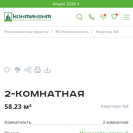
Акции 2026
План
Комнатность
Реализованные проекты
ЖК Независимость
Квартира №8
×
Ковров
Проекты
2-комнатная
Акции
* Скидки предоставляются в соответств
58.23 м²
Квартира №8
Новости
Комнатность
2-комнатная
Выбор недвижимости