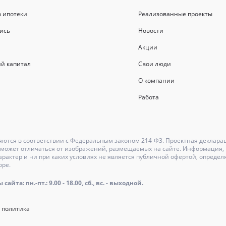
р ипотеки
Реализованные проекты
ись
Новости
Акции
й капитал
Свои люди
О компании
Работа
ются в соответствии с Федеральным законом 214-Ф3. Проектная деклара
может отличаться от изображений, размещаемых на сайте. Информация, и
актер и ни при каких условиях не является публичной офертой, определ
оре.
айта: пн.-пт.: 9.00 - 18.00, сб., вс. - выходной.
 политика