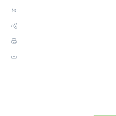
Выбор недвижимости
Свои Люди
Офис продаж
Работа
О компании
Онлайн-запись