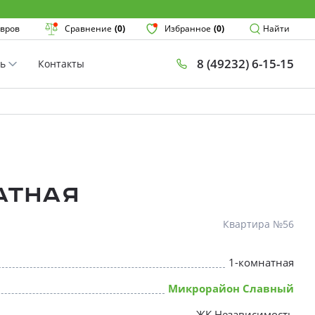
Поиск
вров
Сравнение
(0)
Избранное
(0)
Найти
8 (49232) 6-15-15
ть
Контакты
План
Комнатнос
×
атная
Квартира №56
1-комнатная
* Скидки предоставляются в соот
Микрорайон Славный
ЖК Независимость