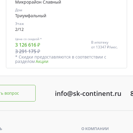
Микрорайон Славный
Дом
Триумфальный
Этаж
2/12
Цена со скидкой *
В ипотеку
3 126 616 ₽
от
13347 ₽/мес.
3 291 175 ₽
* Скидки предоставляются в соответствии с
разделом
Акции
info@sk-continent.ru
ть вопрос
Ь
О КОМПАНИИ