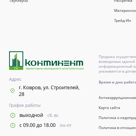
Таунхаусы
Рассрочка
Выбор недвижимости
Матерински
Трейд-Ин
Свои Люди
Офис продаж
Работа
Продажи осуществля
возводимых зданий 
информационный хар
О компании
указывается в догов
Адрес
Время и дни работы с
Онлайн-запись
г. Ковров, ул. Строителей,
28
Антикоррупционная
График работы
Карта сайта
выходной
сб, вс
Политика о недопу
с 09.00 до 18.00
пн-пт
Политика в отноше