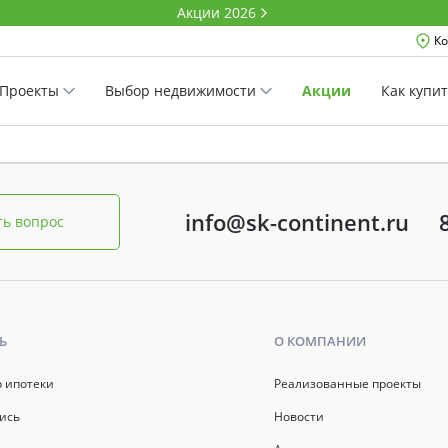
Акции 2026
Ко
Проекты
Выбор недвижимости
Акции
Как купи
info@sk-continent.ru
ть вопрос
Ь
О КОМПАНИИ
р ипотеки
Реализованные проекты
ись
Новости