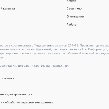
Акции
й капитал
Свои люди
О компании
Работа
ются в соответствии с Федеральным законом 214-Ф3. Проектная деклара
может отличаться от изображений, размещаемых на сайте. Информация, и
актер и ни при каких условиях не является публичной офертой, определ
оре.
айта: пн.-пт.: 9.00 - 18.00, сб., вс. - выходной.
 политика
щении дискриминации
нии обработки персональных данных