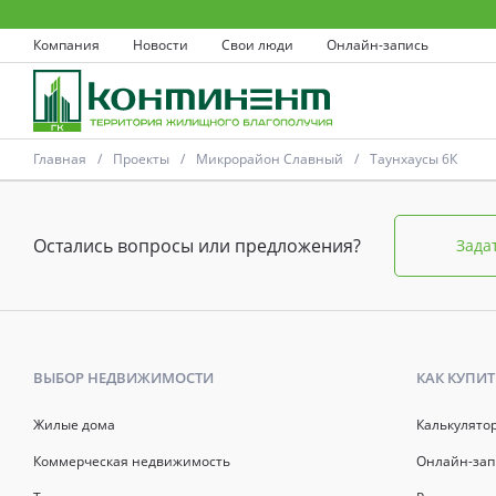
Компания
Новости
Свои люди
Онлайн-запись
Главная
Проекты
Микрорайон Славный
Таунхаусы 6К
Остались вопросы или предложения?
Зада
Ковров
Проекты
ВЫБОР НЕДВИЖИМОСТИ
КАК КУПИТ
Акции
Жилые дома
Калькулято
Коммерческая недвижимость
Онлайн-зап
Новости