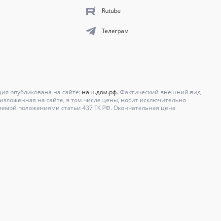
Rutube
Телеграм
ция опубликована на сайте:
наш.дом.рф.
Фактический внешний вид
зложенная на сайте, в том числе цены, носит исключительно
яемой положениями статьи 437 ГК РФ. Окончательная цена