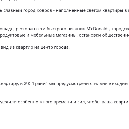
ть славный город Ковров - наполненные светом квартиры в
ощадь, ресторан сети быстрого питания M’cDonalds, городс
ра, продуктовые и мебельные магазины, остановки обществен
ид из квартир на центр города.
квартиру, в ЖК "Грани" мы предусмотрели стильные входны
уделили особенно много времени и сил, чтобы ваша кварти