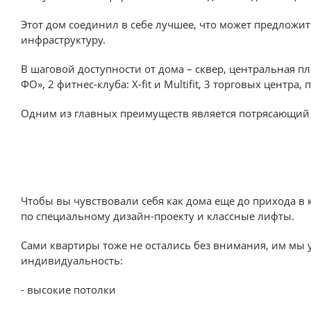
Выбор недвижимости
Этот дом соединил в себе лучшее, что может предложи
инфраструктуру.
Свои Люди
В шаговой доступности от дома – сквер, центральная пл
ФО», 2 фитнес-клуба: X-fit и Multifit, 3 торговых цент
Офис продаж
Одним из главных преимуществ является потрясающий в
Работа
О компании
Онлайн-запись
Чтобы вы чувствовали себя как дома еще до прихода в 
по специальному дизайн-проекту и классные лифты.
Сами квартиры тоже не остались без внимания, им мы 
индивидуальность:
- высокие потолки