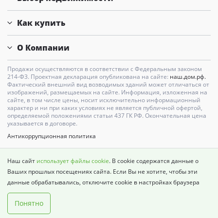
Как купить
О Компании
Продажи осуществляются в соответствии с Федеральным законом
214-Ф3. Проектная декларация опубликована на сайте:
наш.дом.рф.
Фактический внешний вид возводимых зданий может отличаться от
изображений, размещаемых на сайте. Информация, изложенная на
сайте, в том числе цены, носит исключительно информационный
характер и ни при каких условиях не является публичной офертой,
определяемой положениями статьи 437 ГК РФ. Окончательная цена
указывается в договоре.
Антикоррупционная политика
Карта сайта
Наш сайт
использует файлы cookie
. В cookie содержатся данные о
Политика о недопущении дискриминации
Ваших прошлых посещениях сайта. Если Вы не хотите, чтобы эти
данные обрабатывались, отключите cookie в настройках браузера
Политика в отношении обработки персональных данных
Понятно
© ГК Континент 2004 — 2025