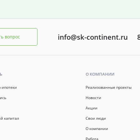
info@sk-continent.ru
ть вопрос
Ь
О КОМПАНИИ
р ипотеки
Реализованные проекты
ись
Новости
Акции
й капитал
Свои люди
О компании
Работа