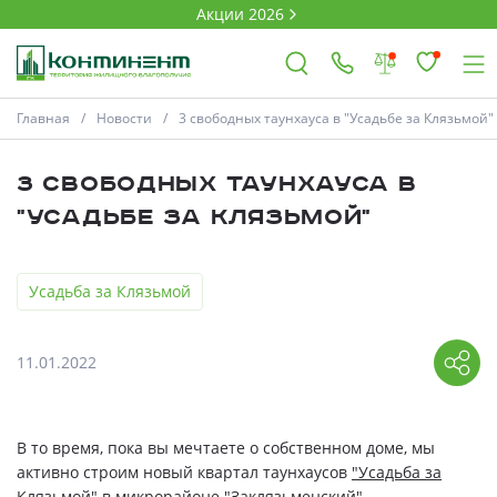
Акции 2026
Главная
Новости
3 свободных таунхауса в "Усадьбе за Клязьмой"
×
3 свободных таунхауса в
Ковров
"Усадьбе за Клязьмой"
Усадьба за Клязьмой
Проекты
Акции
11.01.2022
Новости
В то время, пока вы мечтаете о собственном доме, мы
Выбор недвижимости
активно строим новый квартал таунхаусов
"Усадьба за
Клязьмой"
в микрорайоне "Заклязьменский"