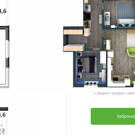
Этаж
Срок сдачи
Отделка
Дополнительно
Цена со скидкой *
5 463 040 ₽
6 208 000 ₽
* Скидки предоставл
Заброни