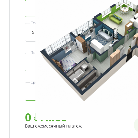
Базовая ипотека
Стоимость квартиры, ₽
Первоначальный взнос, ₽
Срок, лет
0
₽/мес
Ваш ежемесячный платеж