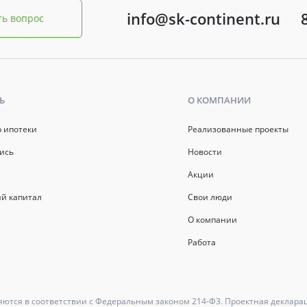
info@sk-continent.ru
ть вопрос
Ь
О КОМПАНИИ
р ипотеки
Реализованные проекты
ись
Новости
Акции
й капитал
Свои люди
О компании
Работа
ются в соответствии с Федеральным законом 214-Ф3. Проектная деклара