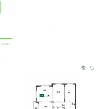
ровки