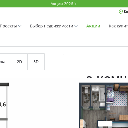
Акции 2026
Ко
Проекты
Выбор недвижимости
Акции
Как купи
вка
2D
3D
3-ком
97.0 м²
Комнатность
Проект
Дом