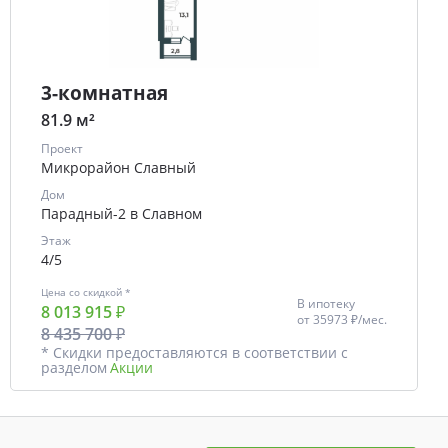
3-комнатная
81.9 м²
Проект
Микрорайон Славный
Дом
Парадный-2 в Славном
Этаж
4/5
Цена со скидкой *
В ипотеку
8 013 915 ₽
от
35973 ₽/мес.
8 435 700 ₽
* Скидки предоставляются в соответствии с
разделом
Акции