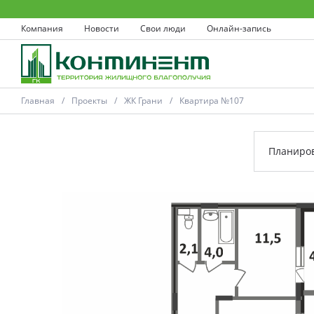
Компания
Новости
Свои люди
Онлайн-запись
Главная
Проекты
ЖК Грани
Квартира №107
Планиро
Ковров
Проекты
Акции
Новости