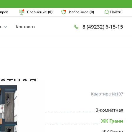
Поиск
вров
Сравнение
(0)
Избранное
(0)
Найти
8 (49232) 6-15-15
ть
Контакты
План
Комнатнос
×
натная
Квартира №107
3-комнатная
* Скидки предоставляются в соот
ЖК Грани
ЖК Грани