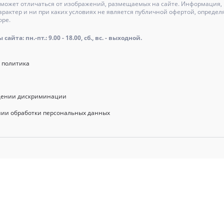
может отличаться от изображений, размещаемых на сайте. Информация, и
актер и ни при каких условиях не является публичной офертой, определ
оре.
айта: пн.-пт.: 9.00 - 18.00, сб., вс. - выходной.
 политика
щении дискриминации
нии обработки персональных данных