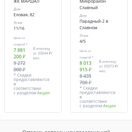
ЖК МАРШАЛ
Микрорайон
Славный
Дом
Еловая, 82
Дом
Парадный-2 в
Этаж
Славном
11/16
Этаж
Цена со
4/5
скидкой *
В ипотеку
7 881
Цена со
от
33644 ₽/
200 ₽
скидкой *
мес.
В ипотеку
9 272
8 013
от
35973 ₽/
000 ₽
915 ₽
мес.
* Скидки
8 435
предоставляются
700 ₽
в
* Скидки
соответствии
предоставляются
с разделом
Акции
в
соответствии
с разделом
Акции