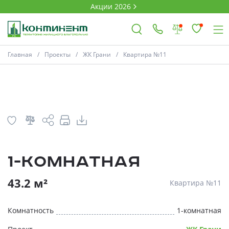
Акции 2026
План
Комнатность
Главная
Проекты
ЖК Грани
Квартира №11
×
Ковров
Проекты
1-комнатная
Акции
* Скидки предоставляются в соответств
43.2 м²
Квартира №11
Новости
Комнатность
1-комнатная
Выбор недвижимости