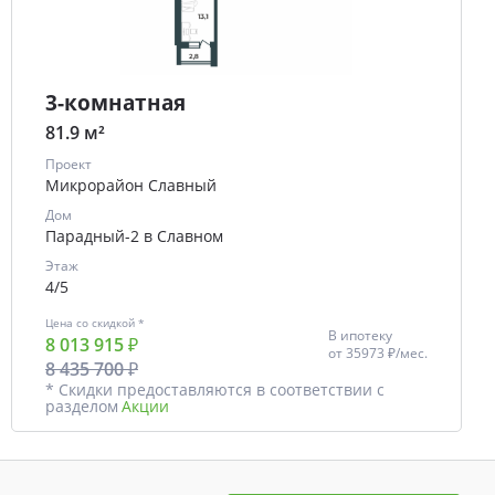
3-комнатная
81.9 м²
Проект
Микрорайон Славный
Дом
Парадный-2 в Славном
Этаж
4/5
Цена со скидкой *
В ипотеку
8 013 915 ₽
от
35973 ₽/мес.
8 435 700 ₽
* Скидки предоставляются в соответствии с
разделом
Акции