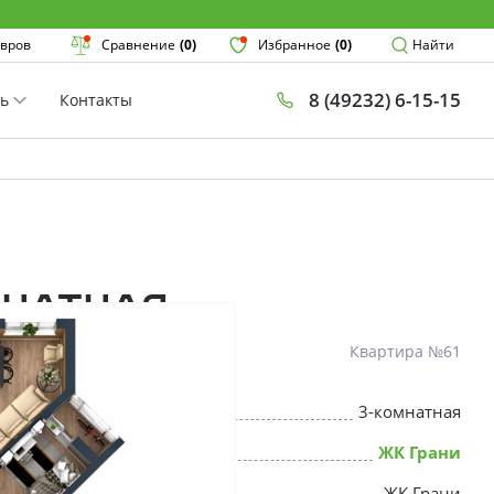
Поиск
вров
Сравнение
(0)
Избранное
(0)
Найти
8 (49232) 6-15-15
ть
Контакты
План
Комнатнос
×
мнатная
Квартира №61
3-комнатная
* Скидки предоставляются в соот
ЖК Грани
ЖК Грани