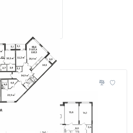
ровки