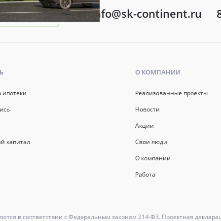
info@sk-continent.ru
ть вопрос
Ь
О КОМПАНИИ
р ипотеки
Реализованные проекты
ись
Новости
Акции
й капитал
Свои люди
О компании
Работа
ются в соответствии с Федеральным законом 214-Ф3. Проектная деклара