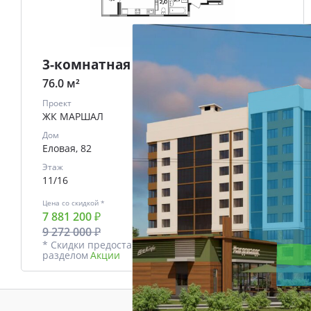
3-комнатная
76.0 м²
Проект
ЖК МАРШАЛ
Дом
Еловая, 82
Этаж
11/16
Цена со скидкой *
В ипотеку
7 881 200 ₽
от
33644 ₽/мес.
9 272 000 ₽
* Скидки предоставляются в соответствии с
разделом
Акции