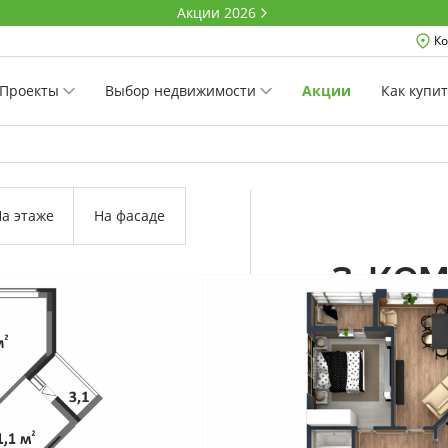
Акции 2026
Ко
Проекты
Выбор недвижимости
Акции
Как купи
а этаже
На фасаде
3-ко
111.7 м²
Комнатность
Проект
Дом