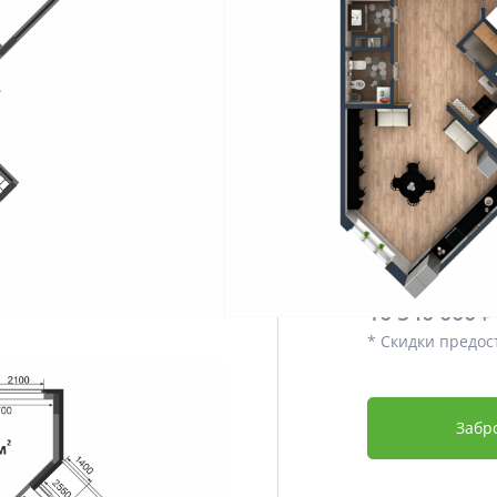
Этаж
Срок сдачи
Отделка
Дополнительно
Цена со скидко
9 275 200
10 540 000 ₽
* Скидки предос
Забр