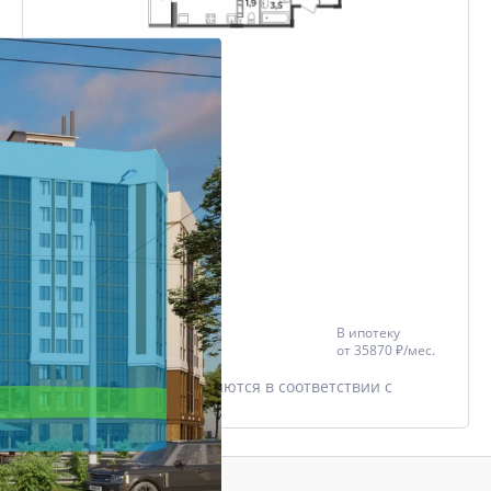
3-комнатная
79.4 м²
Проект
ЖК Чайковский
Дом
ЖК Чайковский
Этаж
2/17
Цена со скидкой *
В ипотеку
8 402 505 ₽
от
35870 ₽/мес.
9 885 300 ₽
* Скидки предоставляются в соответствии с
разделом
Акции