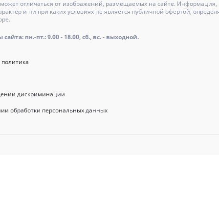
может отличаться от изображений, размещаемых на сайте. Информация, и
актер и ни при каких условиях не является публичной офертой, определ
оре.
айта: пн.-пт.: 9.00 - 18.00, сб., вс. - выходной.
 политика
щении дискриминации
нии обработки персональных данных