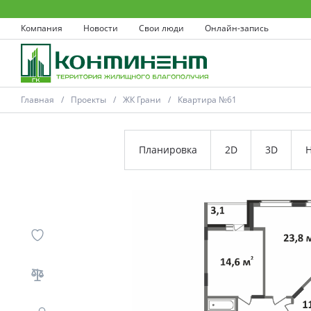
Компания
Новости
Свои люди
Онлайн-запись
Главная
Проекты
ЖК Грани
Квартира №61
Планировка
2D
3D
Н
Ковров
Проекты
Акции
Новости