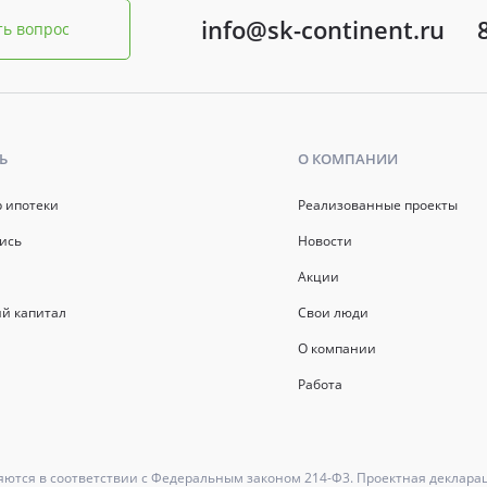
info@sk-continent.ru
ть вопрос
Ь
О КОМПАНИИ
р ипотеки
Реализованные проекты
ись
Новости
Акции
й капитал
Свои люди
О компании
Работа
ются в соответствии с Федеральным законом 214-Ф3. Проектная деклара