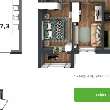
Этаж
Срок сдачи
Отделка
Дополнительно
Цена со скидкой *
3 960 880 ₽
4 501 000 ₽
* Скидки предоставл
Заброни