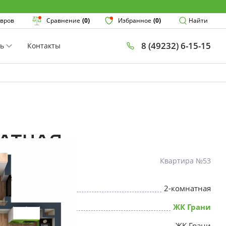
Поиск
вров
Сравнение
(0)
Избранное
(0)
Найти
8 (49232) 6-15-15
ть
Контакты
План
Комнатнос
×
атная
Квартира №53
2-комнатная
* Скидки предоставляются в соот
ЖК Грани
ЖК Грани