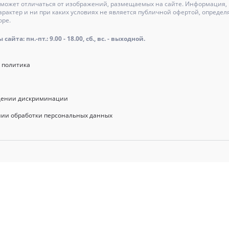
может отличаться от изображений, размещаемых на сайте. Информация, и
актер и ни при каких условиях не является публичной офертой, определ
оре.
айта: пн.-пт.: 9.00 - 18.00, сб., вс. - выходной.
 политика
щении дискриминации
нии обработки персональных данных