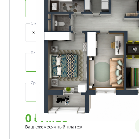
Базовая ипотека
Стоимость квартиры, ₽
Первоначальный взнос, ₽
Срок, лет
0
₽/мес
Ваш ежемесячный платеж