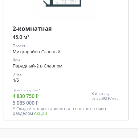
2-комнатная
45.0 м²
Проект
Микрорайон Славный
Дом
Парадный-2 в Славном
Этаж
4/5
Цена со скидкой *
В ипотеку
4 830 750 ₽
от
22592 ₽/мес.
5 085 000 ₽
* Скидки предоставляются в соответствии с
разделом
Акции