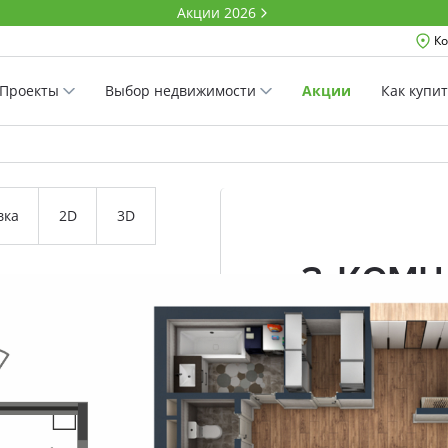
Акции 2026
Ко
Проекты
Выбор недвижимости
Акции
Как купи
вка
2D
3D
2-комн
64.3 м²
Комнатность
Проект
Дом