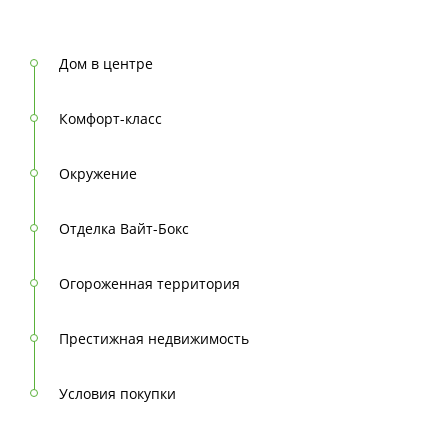
Дом в центре
Комфорт-класс
Грани
Окружение
г. Ковров, ул. Комсомольская, 1а
Отделка Вайт-Бокс
адрес
Дом сдан
Огороженная территория
срок сдачи
Престижная недвижимость
Условия покупки