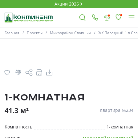
Акции 2026
План
Комнатность
Главная
Проекты
Микрорайон Славный
ЖК Парадный-1 в Слав
×
Ковров
Проекты
1-комнатная
Акции
* Скидки предоставляются в соответств
41.3 м²
Квартира №234
Новости
Комнатность
1-комнатная
Выбор недвижимости