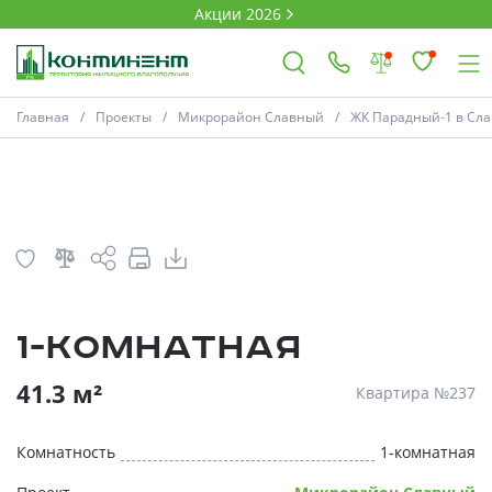
Акции 2026
План
Комнатность
Главная
Проекты
Микрорайон Славный
ЖК Парадный-1 в Слав
×
Ковров
Проекты
1-комнатная
Акции
* Скидки предоставляются в соответств
41.3 м²
Квартира №237
Новости
Комнатность
1-комнатная
Выбор недвижимости