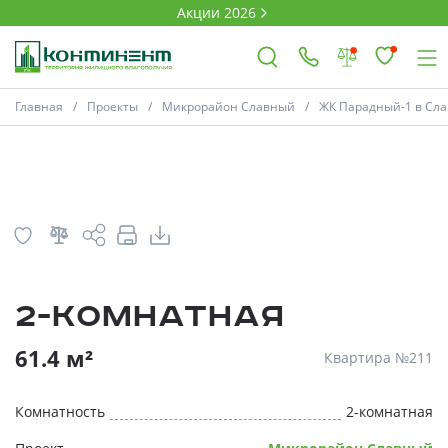
Акции 2026
План
Комнатность
Главная
Проекты
Микрорайон Славный
ЖК Парадный-1 в Слав
×
Ковров
Проекты
2-комнатная
Акции
* Скидки предоставляются в соответств
61.4 м²
Квартира №211
Новости
Комнатность
2-комнатная
Выбор недвижимости