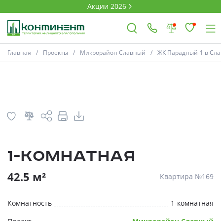
Акции 2026
План
Комнатность
Главная
Проекты
Микрорайон Славный
ЖК Парадный-1 в Слав
×
Ковров
Проекты
1-комнатная
Акции
* Скидки предоставляются в соответств
42.5 м²
Квартира №169
Новости
Комнатность
1-комнатная
Выбор недвижимости