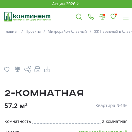
Акции 2026
План
Комнатность
Главная
Проекты
Микрорайон Славный
ЖК Парадный в Славно
×
Ковров
Проекты
2-комнатная
Акции
* Скидки предоставляются в соответств
57.2 м²
Квартира №136
Новости
Комнатность
2-комнатная
Выбор недвижимости