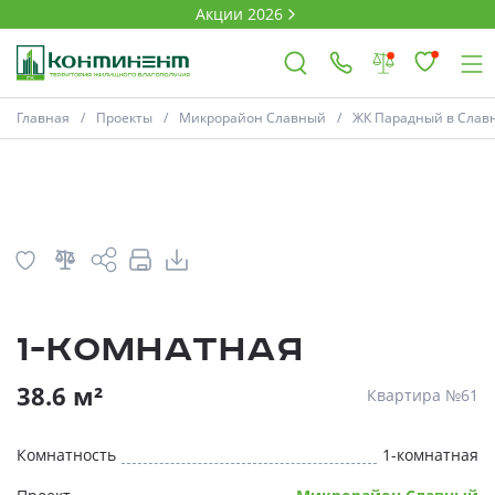
Акции 2026
План
Комнатность
Главная
Проекты
Микрорайон Славный
ЖК Парадный в Славно
×
Ковров
Проекты
1-комнатная
Акции
* Скидки предоставляются в соответств
38.6 м²
Квартира №61
Новости
Комнатность
1-комнатная
Выбор недвижимости