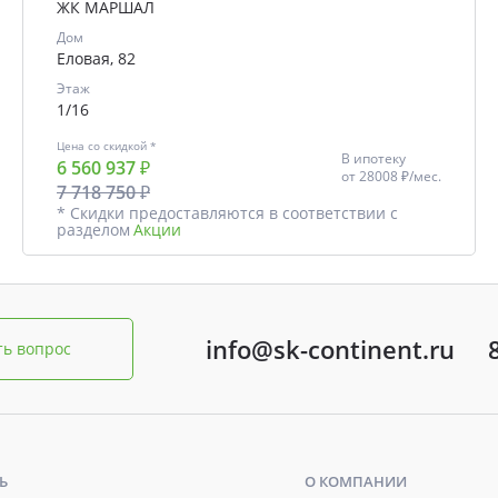
ЖК МАРШАЛ
Дом
Еловая, 82
Этаж
1/16
Цена со скидкой *
В ипотеку
6 560 937 ₽
от
28008 ₽/мес.
7 718 750 ₽
* Скидки предоставляются в соответствии с
разделом
Акции
info@sk-continent.ru
ть вопрос
Ь
О КОМПАНИИ