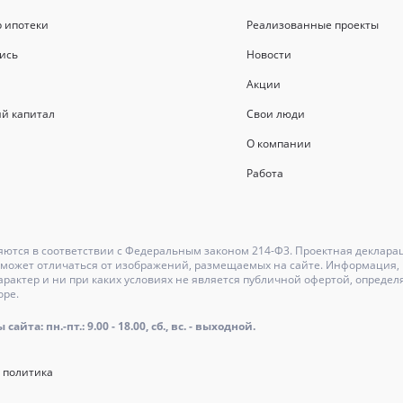
р ипотеки
Реализованные проекты
ись
Новости
Акции
й капитал
Свои люди
О компании
Работа
ются в соответствии с Федеральным законом 214-Ф3. Проектная деклара
может отличаться от изображений, размещаемых на сайте. Информация, и
актер и ни при каких условиях не является публичной офертой, определ
оре.
айта: пн.-пт.: 9.00 - 18.00, сб., вс. - выходной.
 политика