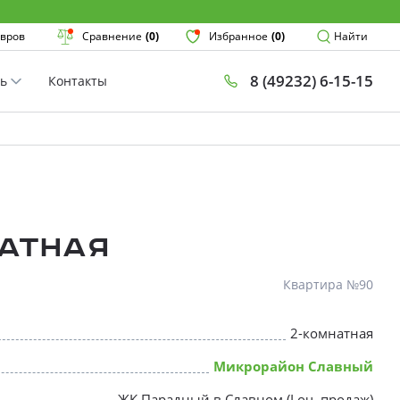
Поиск
вров
Сравнение
(0)
Избранное
(0)
Найти
8 (49232) 6-15-15
ть
Контакты
План
Комнатнос
×
атная
Квартира №90
2-комнатная
* Скидки предоставляются в соот
Микрорайон Славный
ЖК Парадный в Славном (I оч. продаж)