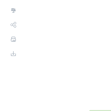
Выбор недвижимости
Свои Люди
Офис продаж
Работа
О компании
Онлайн-запись