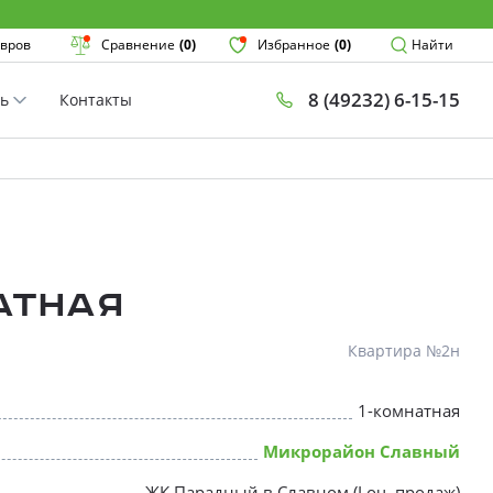
Поиск
вров
Сравнение
(0)
Избранное
(0)
Найти
8 (49232) 6-15-15
ть
Контакты
План
Комнатнос
×
атная
Квартира №2н
1-комнатная
* Скидки предоставляются в соот
Микрорайон Славный
ЖК Парадный в Славном (I оч. продаж)