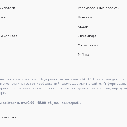
р ипотеки
Реализованные проекты
ись
Новости
Акции
й капитал
Свои люди
О компании
Работа
ются в соответствии с Федеральным законом 214-Ф3. Проектная деклара
может отличаться от изображений, размещаемых на сайте. Информация, и
актер и ни при каких условиях не является публичной офертой, определ
оре.
айта: пн.-пт.: 9.00 - 18.00, сб., вс. - выходной.
 политика