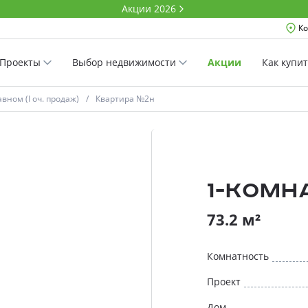
Акции 2026
Ко
Проекты
Выбор недвижимости
Акции
Как купи
вном (I оч. продаж)
Квартира №2н
1-комн
73.2 м²
Комнатность
Проект
Дом