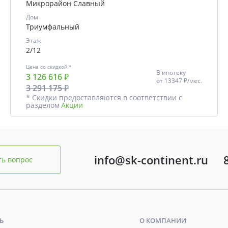
Микрорайон Славный
Дом
Триумфальный
Этаж
2/12
Цена со скидкой *
В ипотеку
3 126 616 ₽
от
13347 ₽/мес.
3 291 175 ₽
* Скидки предоставляются в соответствии с
разделом
Акции
info@sk-continent.ru
ть вопрос
Ь
О КОМПАНИИ