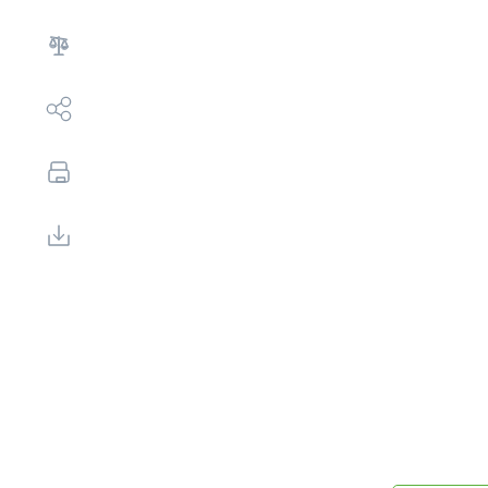
Выбор недвижимости
Свои Люди
Офис продаж
Работа
О компании
Онлайн-запись