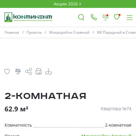
Акции 2026
План
Комнатность
Главная
Проекты
Микрорайон Славный
ЖК Парадный в Славно
×
Ковров
Проекты
2-комнатная
Акции
* Скидки предоставляются в соответств
62.9 м²
Квартира №74
Новости
Комнатность
2-комнатная
Выбор недвижимости