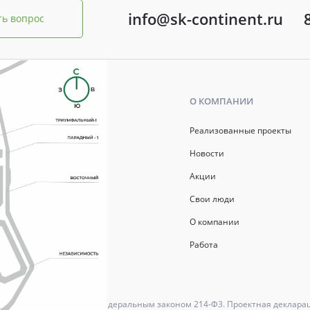
info@sk-continent.ru
ть вопрос
Ь
О КОМПАНИИ
р ипотеки
Реализованные проекты
ись
Новости
Акции
й капитал
Свои люди
О компании
Работа
ются в соответствии с Федеральным законом 214-Ф3. Проектная деклара