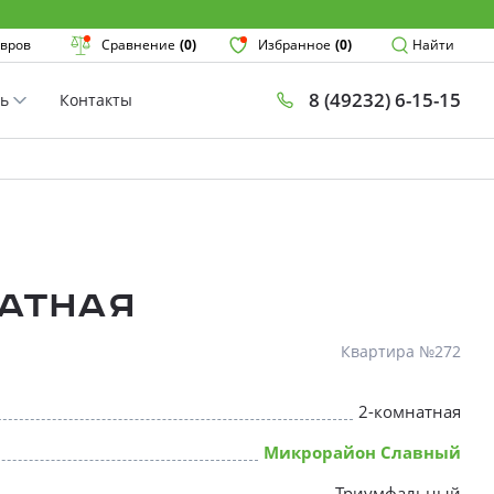
Поиск
вров
Сравнение
(0)
Избранное
(0)
Найти
8 (49232) 6-15-15
ть
Контакты
План
Комнатнос
×
атная
Квартира №272
2-комнатная
* Скидки предоставляются в соот
Микрорайон Славный
Триумфальный