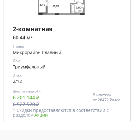
2-комнатная
60.44 м²
Проект
Микрорайон Славный
Дом
Триумфальный
Этаж
2/12
Цена со скидкой *
В ипотеку
6 201 144 ₽
от
26472 ₽/мес.
6 527 520 ₽
* Скидки предоставляются в соответствии с
разделом
Акции