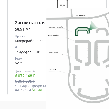
2-комнатная
58.91 м²
Проект
Микрорайон Славный
Дом
Триумфальный
Этаж
5/12
Цена со скидкой *
В ипотеку
6 072 148 ₽
от
25921 ₽/мес.
6 391 735 ₽
* Скидки предоставляются в соответствии с
разделом
Акции