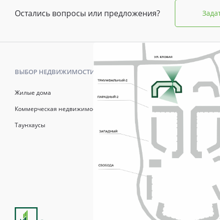
Остались вопросы или предложения?
Зада
ВЫБОР НЕДВИЖИМОСТИ
КАК КУПИТ
Жилые дома
Калькулято
Коммерческая недвижимость
Онлайн-зап
Таунхаусы
Рассрочка
Матерински
Трейд-Ин
Продажи осуществля