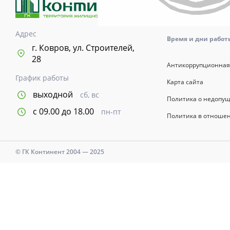
возводимых зданий 
информационный хар
указывается в догов
Адрес
Время и дни работы с
г. Ковров, ул. Строителей,
28
Антикоррупционная
График работы
Карта сайта
выходной
сб, вс
Политика о недопу
с 09.00 до 18.00
пн-пт
Политика в отноше
© ГК Континент 2004 — 2025