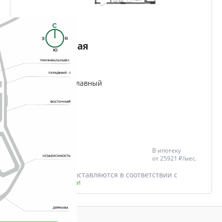
2-комнатная
58.91 м²
Проект
Микрорайон Славный
Дом
Триумфальный
Этаж
7/12
Цена со скидкой *
В ипотеку
6 072 148 ₽
от
25921 ₽/мес.
6 391 735 ₽
* Скидки предоставляются в соответствии с
разделом
Акции