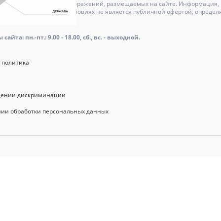
может отличаться от изображений, размещаемых на сайте. Информация, и
актер и ни при каких условиях не является публичной офертой, определ
оре.
айта: пн.-пт.: 9.00 - 18.00, сб., вс. - выходной.
 политика
щении дискриминации
нии обработки персональных данных