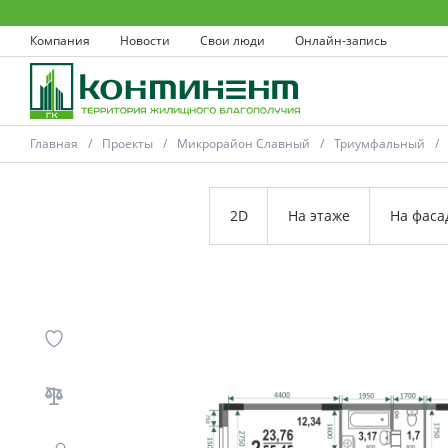
Компания
Новости
Свои люди
Онлайн-запись
Главная
Проекты
Микрорайон Славный
Триумфальный
2D
На этаже
На фаса
Ковров
Проекты
Акции
Новости