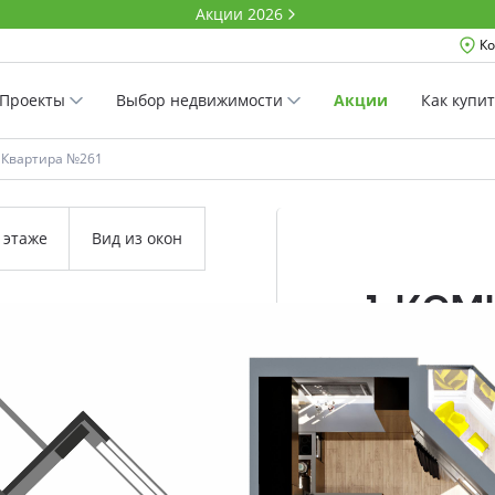
Акции 2026
Ко
Проекты
Выбор недвижимости
Акции
Как купи
Квартира №261
 этаже
Вид из окон
1-ко
44.43 м²
Комнатность
Проект
Дом