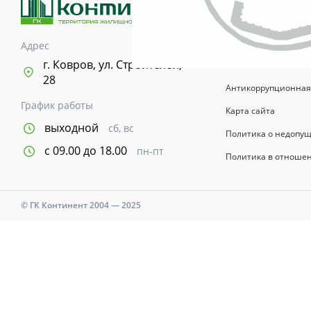
возводимых зданий 
информационный хар
указывается в догов
Адрес
Время и дни работы с
г. Ковров, ул. Строителей,
28
Антикоррупционная
График работы
Карта сайта
выходной
сб, вс
Политика о недопу
с 09.00 до 18.00
пн-пт
Политика в отноше
© ГК Континент 2004 — 2025