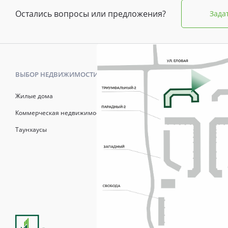
Остались вопросы или предложения?
Зада
ВЫБОР НЕДВИЖИМОСТИ
КАК КУПИТ
Жилые дома
Калькулято
Коммерческая недвижимость
Онлайн-зап
Таунхаусы
Рассрочка
Матерински
Трейд-Ин
Продажи осуществля