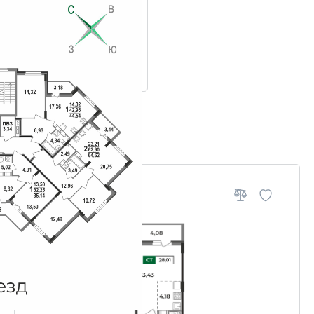
ровки