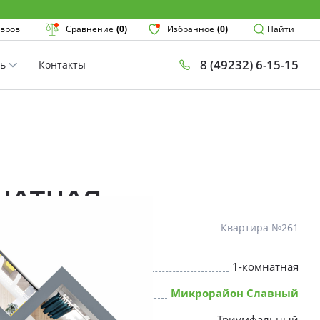
Поиск
вров
Сравнение
(0)
Избранное
(0)
Найти
8 (49232) 6-15-15
ть
Контакты
План
Комнатнос
×
мнатная
Квартира №261
1-комнатная
* Скидки предоставляются в соот
Микрорайон Славный
Триумфальный