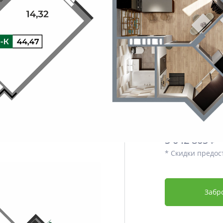
Этаж
Срок сдачи
Отделка
Дополнительно
Цена со скидко
4 790 664
5 042 805 ₽
* Скидки предос
Забр