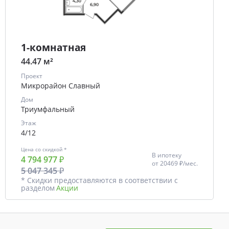
1-комнатная
44.47 м²
Проект
Микрорайон Славный
Дом
Триумфальный
Этаж
4/12
Цена со скидкой *
В ипотеку
4 794 977 ₽
от
20469 ₽/мес.
5 047 345 ₽
* Скидки предоставляются в соответствии с
разделом
Акции