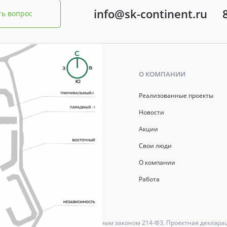
info@sk-continent.ru
ть вопрос
Ь
О КОМПАНИИ
р ипотеки
Реализованные проекты
ись
Новости
Акции
й капитал
Свои люди
О компании
Работа
ются в соответствии с Федеральным законом 214-Ф3. Проектная деклара