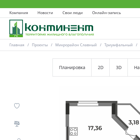
Компания
Новости
Свои люди
Онлайн-запись
Главная
Проекты
Микрорайон Славный
Триумфальный
Планировка
2D
3D
На
Ковров
Проекты
Акции
Новости