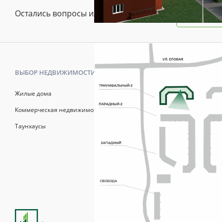
Остались вопросы или предложения?
Зада
ВЫБОР НЕДВИЖИМОСТИ
КАК КУПИТ
Жилые дома
Калькулято
Коммерческая недвижимость
Онлайн-зап
Таунхаусы
Рассрочка
Матерински
Трейд-Ин
Продажи осуществля