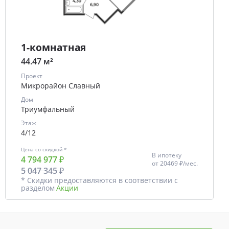
1-комнатная
44.47 м²
Проект
Микрорайон Славный
Дом
Триумфальный
Этаж
4/12
Цена со скидкой *
В ипотеку
4 794 977 ₽
от
20469 ₽/мес.
5 047 345 ₽
* Скидки предоставляются в соответствии с
разделом
Акции