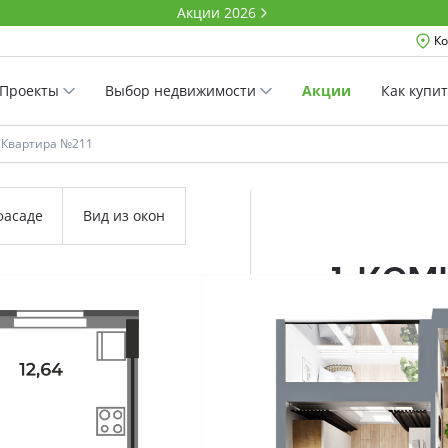
Акции 2026
Ко
Проекты
Выбор недвижимости
Акции
Как купи
Квартира №211
фасаде
Вид из окон
1-ко
40.37 м²
Комнатность
Проект
Дом