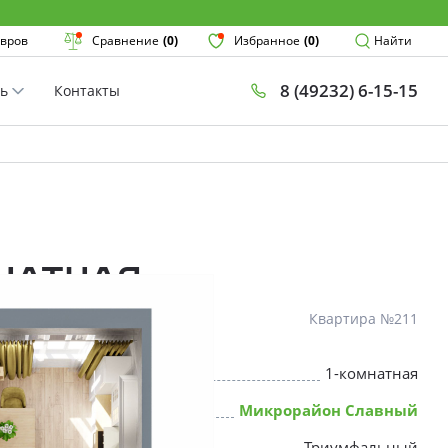
Поиск
вров
Сравнение
(0)
Избранное
(0)
Найти
8 (49232) 6-15-15
ть
Контакты
План
Комнатнос
×
мнатная
Квартира №211
1-комнатная
* Скидки предоставляются в соот
Микрорайон Славный
Триумфальный