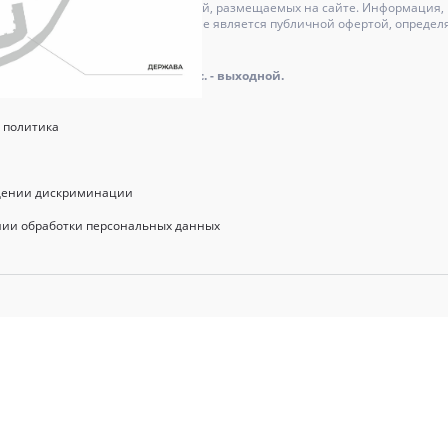
может отличаться от изображений, размещаемых на сайте. Информация, и
актер и ни при каких условиях не является публичной офертой, определ
оре.
айта: пн.-пт.: 9.00 - 18.00, сб., вс. - выходной.
 политика
щении дискриминации
нии обработки персональных данных