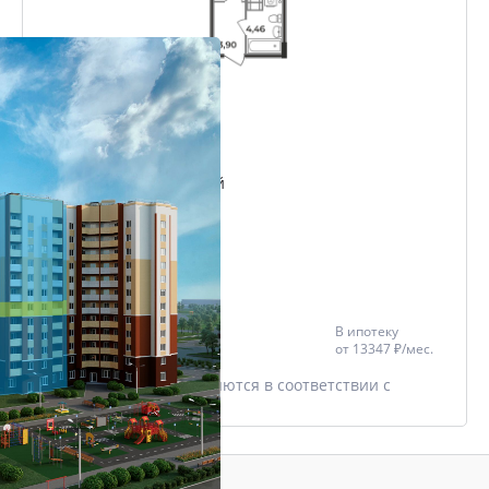
Студия
28.01 м²
Проект
Микрорайон Славный
Дом
Триумфальный
Этаж
2/12
Цена со скидкой *
В ипотеку
3 126 616 ₽
от
13347 ₽/мес.
3 291 175 ₽
* Скидки предоставляются в соответствии с
разделом
Акции