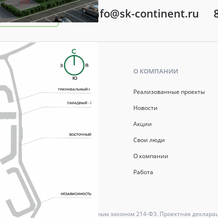
info@sk-continent.ru
ть вопрос
Ь
О КОМПАНИИ
р ипотеки
Реализованные проекты
ись
Новости
Акции
й капитал
Свои люди
О компании
Работа
ются в соответствии с Федеральным законом 214-Ф3. Проектная деклара