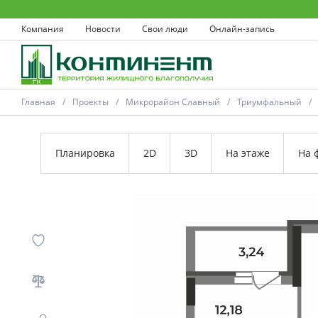
Компания
Новости
Свои люди
Онлайн-запись
Главная
Проекты
Микрорайон Славный
Триумфальный
Планировка
2D
3D
На этаже
На 
Ковров
Проекты
Акции
Новости