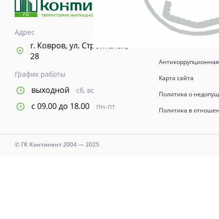
возводимых зданий 
информационный хар
указывается в догов
Адрес
Время и дни работы с
г. Ковров, ул. Строителей,
28
Антикоррупционная
График работы
Карта сайта
выходной
сб, вс
Политика о недопу
с 09.00 до 18.00
пн-пт
Политика в отноше
© ГК Континент 2004 — 2025