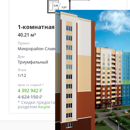
1-комнатная
40.21 м²
Проект
Микрорайон Славный
Дом
Триумфальный
Этаж
1/12
Цена со скидкой *
В ипотеку
4 392 942 ₽
от
18753 ₽/мес.
4 624 150 ₽
* Скидки предоставляются в соответствии с
разделом
Акции