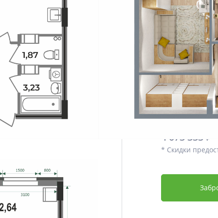
Этаж
Срок сдачи
Отделка
Дополнительно
Цена со скидко
3 869 666
4 073 333 ₽
* Скидки предос
Забр