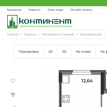
Компания
Новости
Свои люди
Онлайн-запись
Главная
Проекты
Микрорайон Славный
Триумфальный
Планировка
2D
3D
На этаже
На 
Ковров
Проекты
Акции
Новости