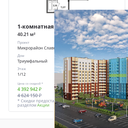
1-комнатная
40.21 м²
Проект
Микрорайон Славный
Дом
Триумфальный
Этаж
1/12
Цена со скидкой *
В ипотеку
4 392 942 ₽
от
18753 ₽/мес.
4 624 150 ₽
* Скидки предоставляются в соответствии с
разделом
Акции