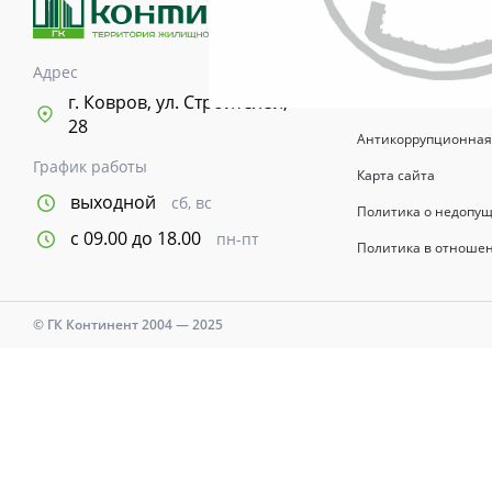
возводимых зданий 
информационный хар
указывается в догов
Адрес
Время и дни работы с
г. Ковров, ул. Строителей,
28
Антикоррупционная
График работы
Карта сайта
выходной
сб, вс
Политика о недопу
с 09.00 до 18.00
пн-пт
Политика в отноше
© ГК Континент 2004 — 2025