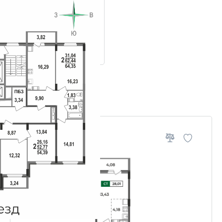
ровки