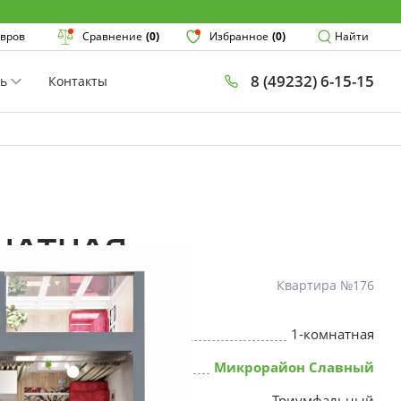
Поиск
вров
Сравнение
(0)
Избранное
(0)
Найти
8 (49232) 6-15-15
ть
Контакты
План
Комнатнос
×
мнатная
Квартира №176
1-комнатная
* Скидки предоставляются в соот
Микрорайон Славный
Триумфальный