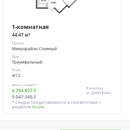
1-комнатная
44.47 м²
Проект
Микрорайон Славный
Дом
Триумфальный
Этаж
4/12
Цена со скидкой *
В ипотеку
4 794 977 ₽
от
20469 ₽/мес.
5 047 345 ₽
* Скидки предоставляются в соответствии с
разделом
Акции