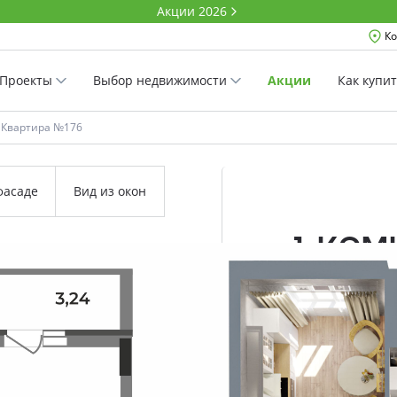
Акции 2026
Ко
Проекты
Выбор недвижимости
Акции
Как купи
Квартира №176
фасаде
Вид из окон
1-ко
40.37 м²
Комнатность
Проект
Дом