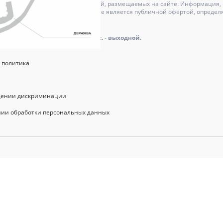
может отличаться от изображений, размещаемых на сайте. Информация, и
актер и ни при каких условиях не является публичной офертой, определ
оре.
айта: пн.-пт.: 9.00 - 18.00, сб., вс. - выходной.
 политика
щении дискриминации
нии обработки персональных данных