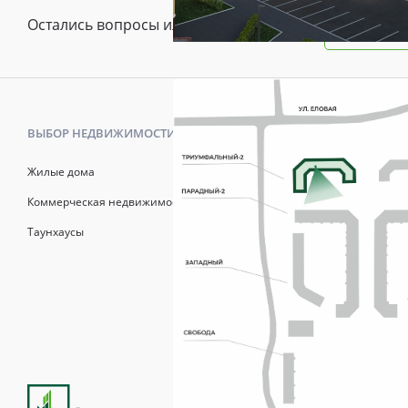
Остались вопросы или предложения?
Зада
ВЫБОР НЕДВИЖИМОСТИ
КАК КУПИТ
Жилые дома
Калькулято
Коммерческая недвижимость
Онлайн-зап
Таунхаусы
Рассрочка
Матерински
Трейд-Ин
Продажи осуществля