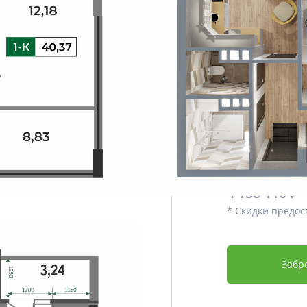
Этаж
Срок сдачи
Отделка
Дополнительно
Цена со скидко
3 950 204
4 158 110 ₽
* Скидки предос
Забр