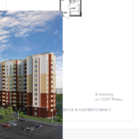
Студия
28.01 м²
Проект
Микрорайон Славный
Дом
Триумфальный
Этаж
2/12
Цена со скидкой *
В ипотеку
3 126 616 ₽
от
13347 ₽/мес.
3 291 175 ₽
* Скидки предоставляются в соответствии с
разделом
Акции