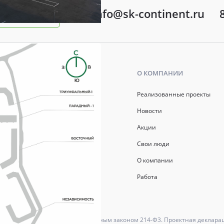
info@sk-continent.ru
ть вопрос
Ь
О КОМПАНИИ
р ипотеки
Реализованные проекты
ись
Новости
Акции
й капитал
Свои люди
О компании
Работа
ются в соответствии с Федеральным законом 214-Ф3. Проектная деклара