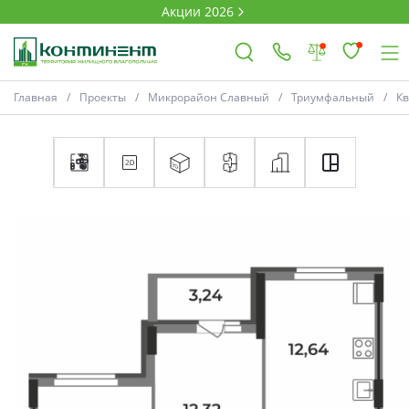
Акции 2026
Главная
Проекты
Микрорайон Славный
Триумфальный
К
×
Ковров
Проекты
Акции
Новости
Выбор недвижимости