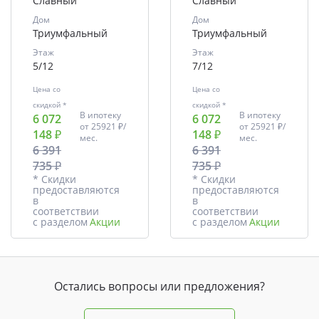
Славный
Славный
Дом
Дом
Триумфальный
Триумфальный
Этаж
Этаж
5/12
7/12
Цена со
Цена со
скидкой *
скидкой *
В ипотеку
В ипотеку
6 072
6 072
от
25921 ₽/
от
25921 ₽/
148 ₽
148 ₽
мес.
мес.
6 391
6 391
735 ₽
735 ₽
* Скидки
* Скидки
предоставляются
предоставляются
в
в
соответствии
соответствии
с разделом
Акции
с разделом
Акции
Остались вопросы или предложения?