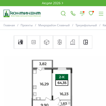
Акции 2026
Главная
Проекты
Микрорайон Славный
Триумфальный
К
×
Ковров
Проекты
Акции
Новости
Выбор недвижимости