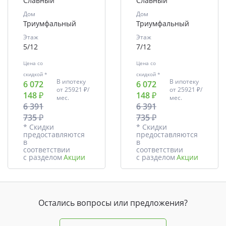
Славный
Славный
Дом
Дом
Триумфальный
Триумфальный
Этаж
Этаж
5/12
7/12
Цена со
Цена со
скидкой *
скидкой *
В ипотеку
В ипотеку
6 072
6 072
от
25921 ₽/
от
25921 ₽/
148 ₽
148 ₽
мес.
мес.
6 391
6 391
735 ₽
735 ₽
* Скидки
* Скидки
предоставляются
предоставляются
в
в
соответствии
соответствии
с разделом
Акции
с разделом
Акции
Остались вопросы или предложения?