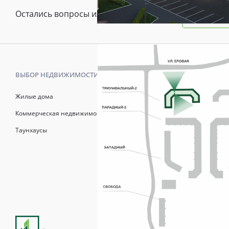
Остались вопросы или предложения?
Зада
ВЫБОР НЕДВИЖИМОСТИ
КАК КУПИТ
Жилые дома
Калькулято
Коммерческая недвижимость
Онлайн-зап
Таунхаусы
Рассрочка
Матерински
Трейд-Ин
Продажи осуществля