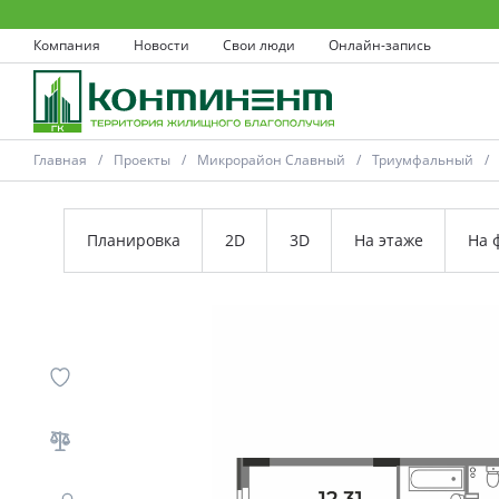
Компания
Новости
Свои люди
Онлайн-запись
Главная
Проекты
Микрорайон Славный
Триумфальный
Планировка
2D
3D
На этаже
На 
Ковров
Проекты
Акции
Новости