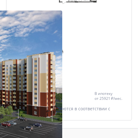
2-комнатная
58.91 м²
Проект
Микрорайон Славный
Дом
Триумфальный
Этаж
7/12
Цена со скидкой *
В ипотеку
6 072 148 ₽
от
25921 ₽/мес.
6 391 735 ₽
* Скидки предоставляются в соответствии с
разделом
Акции