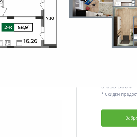
Этаж
Срок сдачи
Отделка
Дополнительно
Цена со скидко
5 372 592
5 655 360 ₽
* Скидки предос
Забр