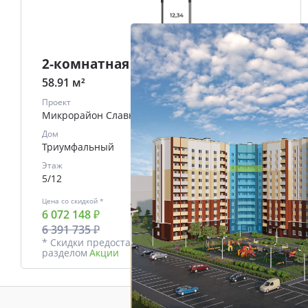
2-комнатная
58.91 м²
Проект
Микрорайон Славный
Дом
Триумфальный
Этаж
5/12
Цена со скидкой *
В ипотеку
6 072 148 ₽
от
25921 ₽/мес.
6 391 735 ₽
* Скидки предоставляются в соответствии с
разделом
Акции