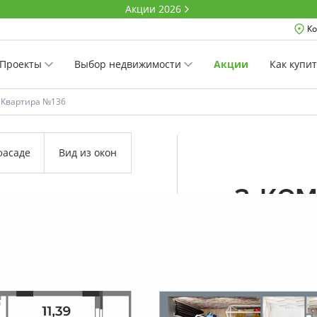
Акции 2026
Ко
Проекты
Выбор недвижимости
Акции
Как купи
Квартира №136
фасаде
Вид из окон
2-ко
58.91 м²
Комнатность
Проект
Дом