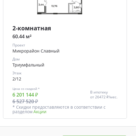
2-комнатная
60.44 м²
Проект
Микрорайон Славный
Дом
Триумфальный
Этаж
2/12
Цена со скидкой *
В ипотеку
6 201 144 ₽
от
26472 ₽/мес.
6 527 520 ₽
* Скидки предоставляются в соответствии с
разделом
Акции