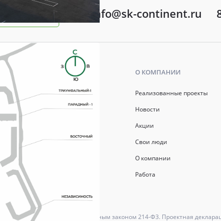
info@sk-continent.ru
ть вопрос
Ь
О КОМПАНИИ
р ипотеки
Реализованные проекты
ись
Новости
Акции
й капитал
Свои люди
О компании
Работа
ются в соответствии с Федеральным законом 214-Ф3. Проектная деклара