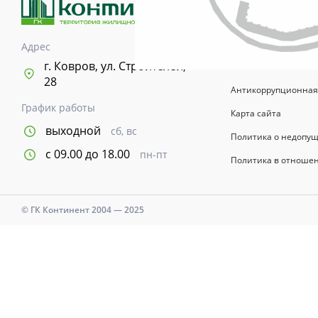
возводимых зданий 
информационный хар
указывается в догов
Адрес
Время и дни работы с
г. Ковров, ул. Строителей,
28
Антикоррупционная
График работы
Карта сайта
выходной
сб, вс
Политика о недопу
с 09.00 до 18.00
пн-пт
Политика в отноше
© ГК Континент 2004 — 2025