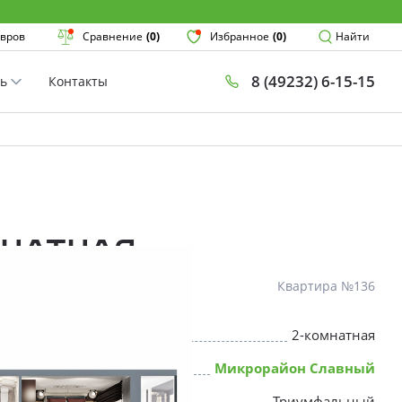
Поиск
вров
Сравнение
(0)
Избранное
(0)
Найти
8 (49232) 6-15-15
ть
Контакты
План
Комнатнос
×
мнатная
Квартира №136
2-комнатная
* Скидки предоставляются в соот
Микрорайон Славный
Триумфальный