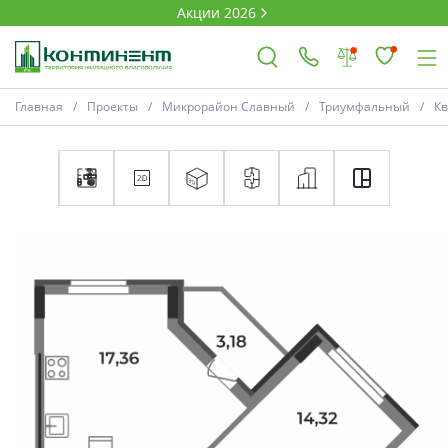
Акции 2026
Главная
Проекты
Микрорайон Славный
Триумфальный
К
×
Ковров
Проекты
Акции
Новости
Выбор недвижимости