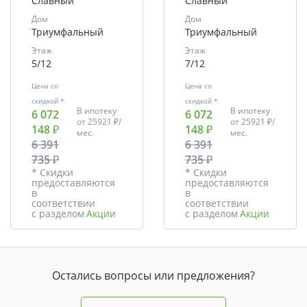
Славный
Славный
Дом
Дом
Триумфальный
Триумфальный
Этаж
Этаж
5/12
7/12
Цена со
Цена со
скидкой *
скидкой *
В ипотеку
В ипотеку
6 072
6 072
от
25921 ₽/
от
25921 ₽/
148 ₽
148 ₽
мес.
мес.
6 391
6 391
735 ₽
735 ₽
* Скидки
* Скидки
предоставляются
предоставляются
в
в
соответствии
соответствии
с разделом
Акции
с разделом
Акции
Остались вопросы или предложения?