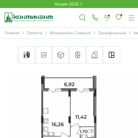
Акции 2026
Главная
Проекты
Микрорайон Славный
Триумфальный
К
×
Ковров
Проекты
Акции
Новости
Выбор недвижимости