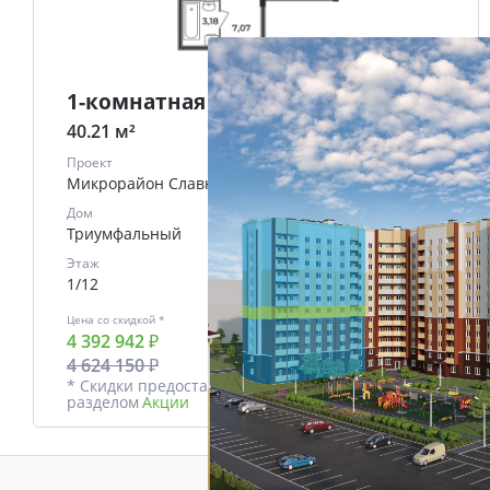
1-комнатная
40.21 м²
Проект
Микрорайон Славный
Дом
Триумфальный
Этаж
1/12
Цена со скидкой *
В ипотеку
4 392 942 ₽
от
18753 ₽/мес.
4 624 150 ₽
* Скидки предоставляются в соответствии с
разделом
Акции