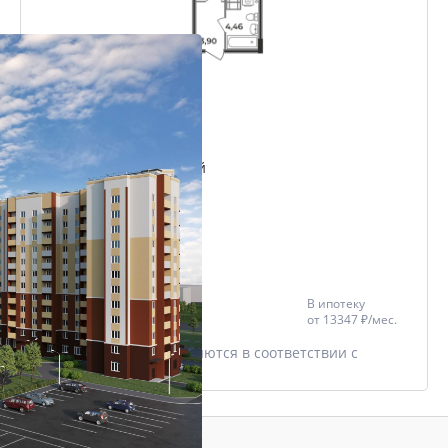
Студия
28.01 м²
Проект
Микрорайон Славный
Дом
Триумфальный
Этаж
2/12
Цена со скидкой *
В ипотеку
3 126 616 ₽
от
13347 ₽/мес.
3 291 175 ₽
* Скидки предоставляются в соответствии с
разделом
Акции