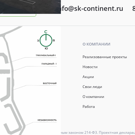
info@sk-continent.ru
ть вопрос
Ь
О КОМПАНИИ
р ипотеки
Реализованные проекты
ись
Новости
Акции
й капитал
Свои люди
О компании
Работа
ются в соответствии с Федеральным законом 214-Ф3. Проектная деклара