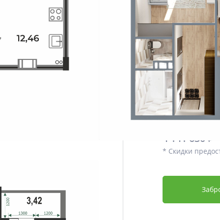
Этаж
Срок сдачи
Отделка
Дополнительно
Цена со скидко
3 934 548
4 141 630 ₽
* Скидки предос
Забр