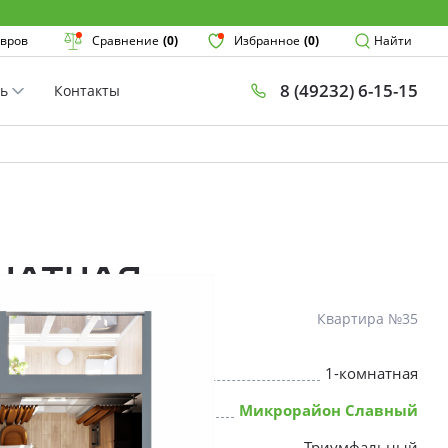
Поиск
вров
Сравнение
(0)
Избранное
(0)
Найти
8 (49232) 6-15-15
ть
Контакты
План
Комнатнос
×
мнатная
Квартира №35
1-комнатная
* Скидки предоставляются в соот
Микрорайон Славный
Триумфальный