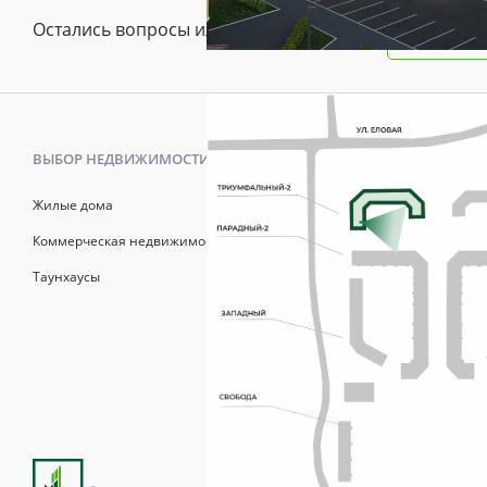
Остались вопросы или предложения?
Зада
ВЫБОР НЕДВИЖИМОСТИ
КАК КУПИТ
Жилые дома
Калькулято
Коммерческая недвижимость
Онлайн-зап
Таунхаусы
Рассрочка
Матерински
Трейд-Ин
Продажи осуществля