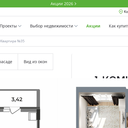
Акции 2026
Ко
Проекты
Выбор недвижимости
Акции
Как купи
Квартира №35
фасаде
Вид из окон
1-ко
40.21 м²
Комнатность
Проект
Дом