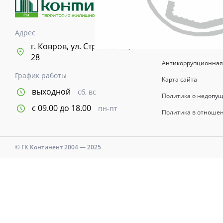
возводимых зданий 
информационный хар
указывается в догов
Адрес
Время и дни работы с
г. Ковров, ул. Строителей,
28
Антикоррупционная
График работы
Карта сайта
выходной
сб, вс
Политика о недопу
с 09.00 до 18.00
пн-пт
Политика в отноше
© ГК Континент 2004 — 2025