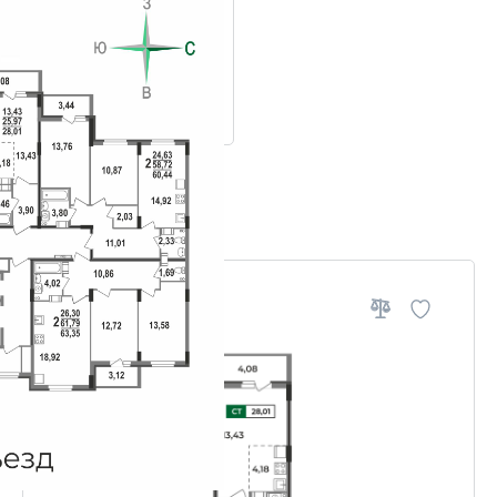
ровки