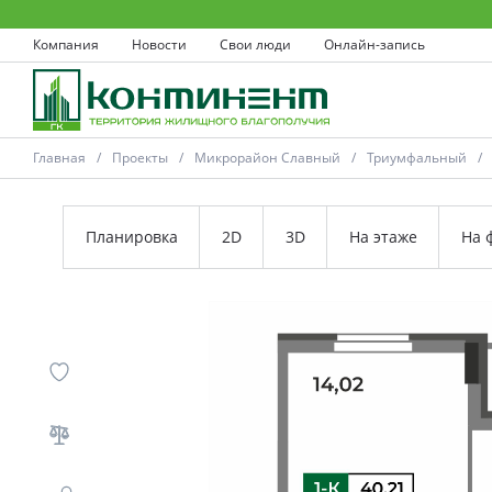
Компания
Новости
Свои люди
Онлайн-запись
Главная
Проекты
Микрорайон Славный
Триумфальный
Планировка
2D
3D
На этаже
На 
Ковров
Проекты
Акции
Новости