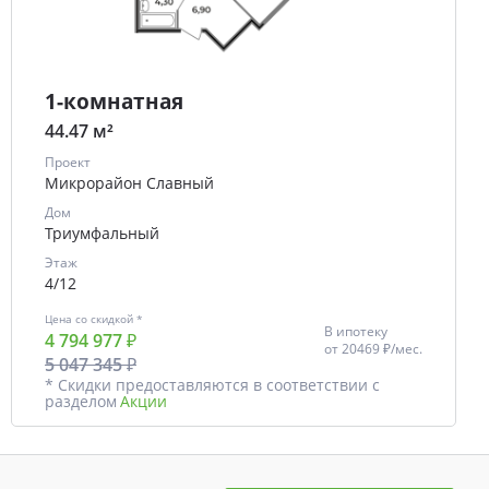
1-комнатная
44.47 м²
Проект
Микрорайон Славный
Дом
Триумфальный
Этаж
4/12
Цена со скидкой *
В ипотеку
4 794 977 ₽
от
20469 ₽/мес.
5 047 345 ₽
* Скидки предоставляются в соответствии с
разделом
Акции