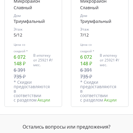
Микрорайон
Микрорайон
Славный
Славный
Дом
Дом
Триумфальный
Триумфальный
Этаж
Этаж
5/12
7/12
Цена со
Цена со
скидкой *
скидкой *
В ипотеку
В ипотеку
6 072
6 072
от
25921 ₽/
от
25921 ₽/
148 ₽
148 ₽
мес.
мес.
6 391
6 391
735 ₽
735 ₽
* Скидки
* Скидки
предоставляются
предоставляются
в
в
соответствии
соответствии
с разделом
Акции
с разделом
Акции
Остались вопросы или предложения?