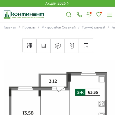
Акции 2026
Главная
Проекты
Микрорайон Славный
Триумфальный
К
×
Ковров
Проекты
Акции
Новости
Выбор недвижимости