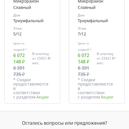
Микрорайон
Микрорайон
Славный
Славный
Дом
Дом
Триумфальный
Триумфальный
Этаж
Этаж
5/12
7/12
Цена со
Цена со
скидкой *
скидкой *
В ипотеку
В ипотеку
6 072
6 072
от
25921 ₽/
от
25921 ₽/
148 ₽
148 ₽
мес.
мес.
6 391
6 391
735 ₽
735 ₽
* Скидки
* Скидки
предоставляются
предоставляются
в
в
соответствии
соответствии
с разделом
Акции
с разделом
Акции
Остались вопросы или предложения?