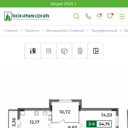
Акции 2026
Главная
Проекты
Микрорайон Славный
Триумфальный
К
×
Ковров
Проекты
Акции
Новости
Выбор недвижимости